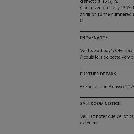
diameters: 16
⁄
in.
8
Conceived on 1 July 1959, t
addition to the numbered ed
8
PROVENANCE
Vente, Sotheby's Olympia,
Acquis lors de cette vente 
FURTHER DETAILS
© Succession Picasso 202
SALE ROOM NOTICE
Veuillez noter que ce lot s
extérieur.