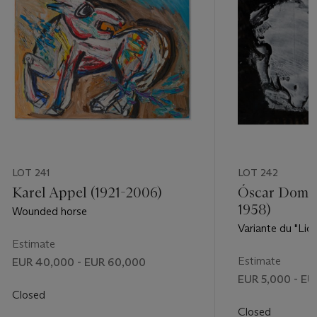
LOT 241
LOT 242
Karel Appel (1921-2006)
Óscar Domín
1958)
Wounded horse
Variante du "Lion
Estimate
Estimate
EUR 40,000 - EUR 60,000
EUR 5,000 - EU
Closed
Closed