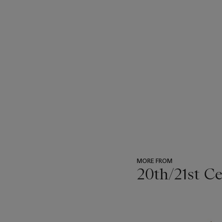
MORE FROM
20th/21st C
???
-
item_current_of_total_txt