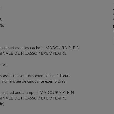
)
7)
28)
s); inscrits et avec les cachets 'MADOURA PLEIN
GINALE DE PICASSO / EXEMPLAIRE
intes
ces assiettes sont des exemplaires éditeurs
tion numérotée de cinquante exemplaires.
se); inscribed and stamped 'MADOURA PLEIN
GINALE DE PICASSO / EXEMPLAIRE
de)