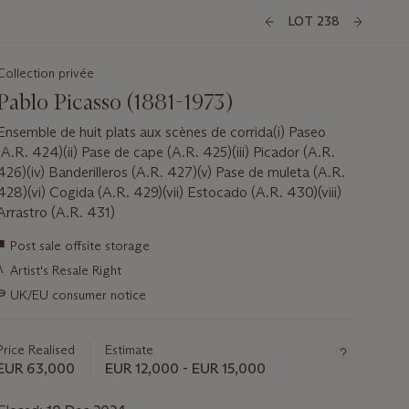
LOT 238
Collection privée
Pablo Picasso (1881-1973)
Ensemble de huit plats aux scènes de corrida(i) Paseo
(A.R. 424)(ii) Pase de cape (A.R. 425)(iii) Picador (A.R.
426)(iv) Banderilleros (A.R. 427)(v) Pase de muleta (A.R.
428)(vi) Cogida (A.R. 429)(vii) Estocado (A.R. 430)(viii)
Arrastro (A.R. 431)
Important
■
Post sale offsite storage
information
λ
Artist's Resale Right
about
this
∍
UK/EU consumer notice
lot
Price Realised
Estimate
EUR 63,000
EUR 12,000 - EUR 15,000