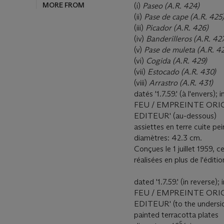
(i)
Paseo (A.R. 424)
(ii)
Pase de cape (A.R. 425
(iii)
Picador (A.R. 426)
(iv)
Banderilleros (A.R. 42
(v)
Pase de muleta (A.R. 4
(vi)
Cogida (A.R. 429)
(vii)
Estocado (A.R. 430)
(viii)
Arrastro (A.R. 431)
datés '1.7.59.' (à l'enver
FEU / EMPREINTE ORI
EDITEUR' (au-dessous)
assiettes en terre cuite pe
diamètres: 42.3 cm.
Conçues le 1 juillet 1959, 
réalisées en plus de l'édi
dated '1.7.59.' (in rever
FEU / EMPREINTE ORI
EDITEUR' (to the undersi
painted terracotta plates
5