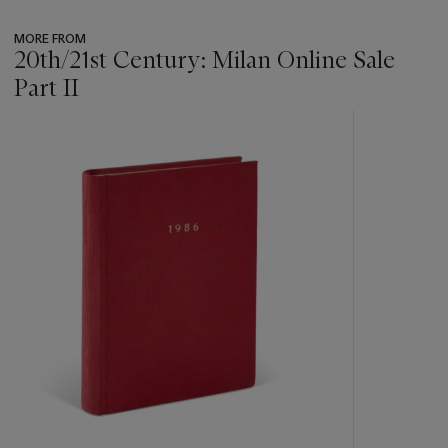
MORE FROM
20th/21st Century: Milan Online Sale
Part II
???
-
item_current_of_total_txt