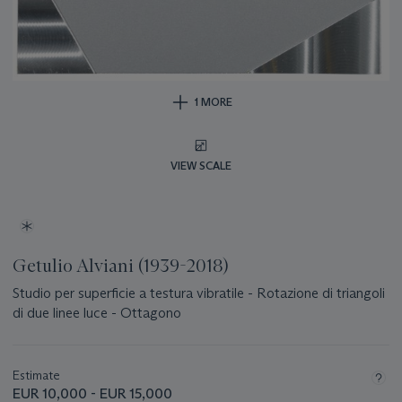
1 MORE
VIEW SCALE
Getulio Alviani (1939-2018)
Studio per superficie a testura vibratile - Rotazione di triangoli
di due linee luce - Ottagono
Important
information
about
Estimate
this
EUR 10,000 - EUR 15,000