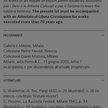
All works of art require an export permit issued by
Ministero
per i Beni e le Attività Culturali e per il Turismo
to leave the
national territory.
The present lot must be accompanied
with an
Attestato di Libera Circolazione
for works
executed more than 70 years ago.
PROVENANCE
Galleria il Milione, Milano
Collezione Pietro Feroldi, Brescia
Collezione Gianni Mattioli, Milano
Milano, asta Porro & C., 13 giugno 2005, lotto 7
ivi acquisito, e per discendenza all'attuale proprietario
LITERATURE
G. Waldemar,
A. Tosi
, Parigi 1933, n. 28 (illustrato); n. 28 (in
elenco, con titolo 'Nature-morte')
G. Piovene,
La Raccolta Feroldi
, Milano 1942, p. 34
(illustrato); n. 34 (in elenco, con titolo 'Natura morta' e data