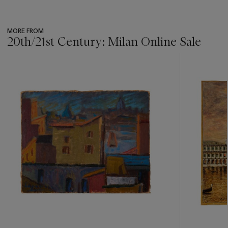
MORE FROM
20th/21st Century: Milan Online Sale
???
-
item_current_of_total_txt