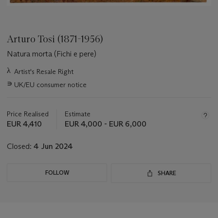
Arturo Tosi (1871-1956)
Natura morta (Fichi e pere)
Important
λ
Artist's Resale Right
information
∍
UK/EU consumer notice
about
this
lot
Price Realised
Estimate
EUR 4,410
EUR 4,000 - EUR 6,000
Closed:
4 Jun 2024
FOLLOW
SHARE