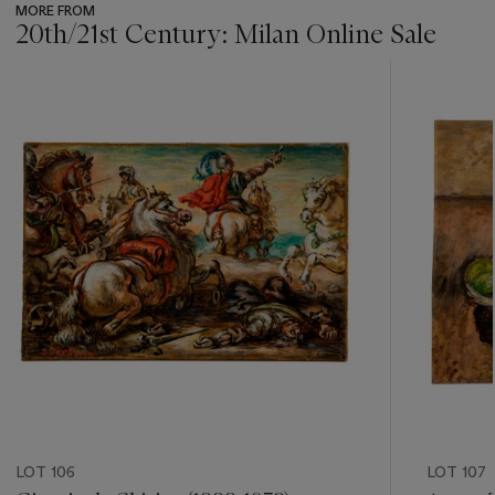
MORE FROM
20th/21st Century: Milan Online Sale
???
-
item_current_of_total_txt
LOT 106
LOT 107