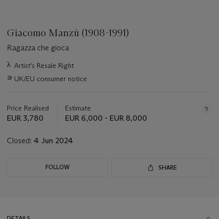
Giacomo Manzù (1908-1991)
Ragazza che gioca
Important
λ
Artist's Resale Right
information
∍
UK/EU consumer notice
about
this
lot
Price Realised
Estimate
EUR 3,780
EUR 6,000 - EUR 8,000
Closed:
4 Jun 2024
FOLLOW
SHARE
DETAILS