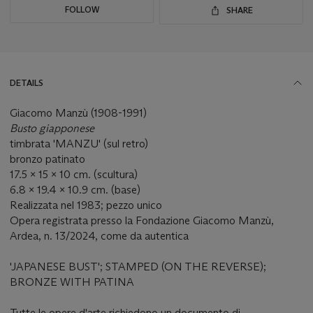
FOLLOW
SHARE
DETAILS
Giacomo Manzù (1908-1991)
Busto giapponese
timbrata 'MANZU' (sul retro)
bronzo patinato
17.5 x 15 x 10 cm. (scultura)
6.8 x 19.4 x 10.9 cm. (base)
Realizzata nel 1983; pezzo unico
Opera registrata presso la Fondazione Giacomo Manzù,
Ardea, n. 13/2024, come da autentica
'JAPANESE BUST'; STAMPED (ON THE REVERSE);
BRONZE WITH PATINA
Tutte le opere d'arte richiedono un documento di