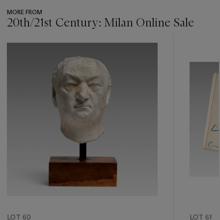
MORE FROM
20th/21st Century: Milan Online Sale
???
-
item_current_of_total_txt
LOT 60
LOT 61