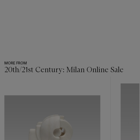
MORE FROM
20th/21st Century: Milan Online Sale
???
-
item_current_of_total_txt