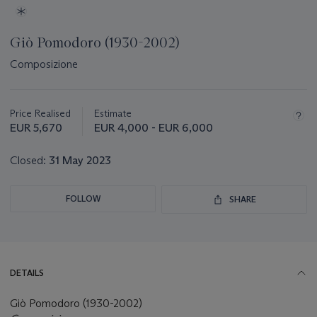
Giò Pomodoro (1930-2002)
Composizione
Important
information
about
Price Realised
Estimate
this
EUR 5,670
EUR 4,000 - EUR 6,000
lot
Closed:
31 May 2023
FOLLOW
SHARE
DETAILS
Giò Pomodoro (1930-2002)