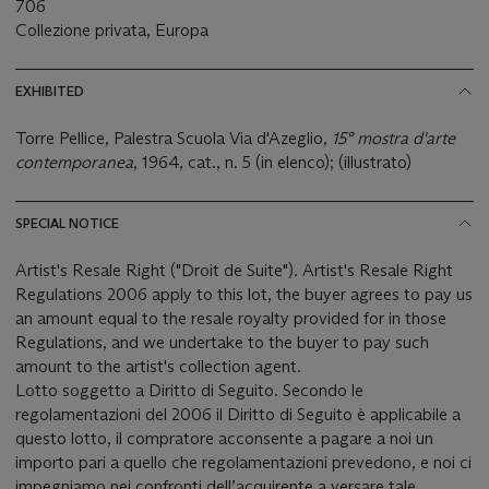
706
Collezione privata, Europa
EXHIBITED
Torre Pellice, Palestra Scuola Via d'Azeglio,
15° mostra d'arte
contemporanea
, 1964, cat., n. 5 (in elenco); (illustrato)
SPECIAL NOTICE
Artist's Resale Right ("Droit de Suite"). Artist's Resale Right
Regulations 2006 apply to this lot, the buyer agrees to pay us
an amount equal to the resale royalty provided for in those
Regulations, and we undertake to the buyer to pay such
amount to the artist's collection agent.
Lotto soggetto a Diritto di Seguito. Secondo le
regolamentazioni del 2006 il Diritto di Seguito è applicabile a
questo lotto, il compratore acconsente a pagare a noi un
importo pari a quello che regolamentazioni prevedono, e noi ci
impegniamo nei confronti dell’acquirente a versare tale