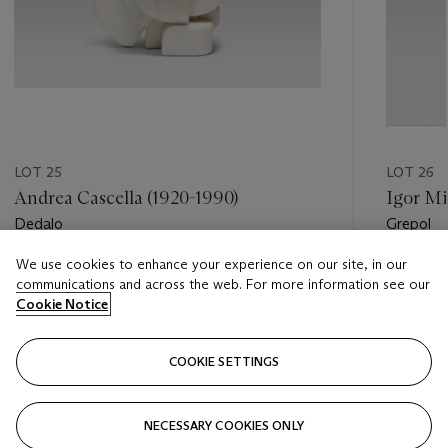
LOT 25
LOT 26
Andrea Cascella (1920-1990)
Igor Mi
Dedalo
Grepol
We use cookies to enhance your experience on our site, in our
Estimate
Estimate
communications and across the web. For more information see our
EUR 3,000 - EUR 5,000
EUR 40,
Cookie Notice
Closed
Closed
COOKIE SETTINGS
FOLLOW
NECESSARY COOKIES ONLY