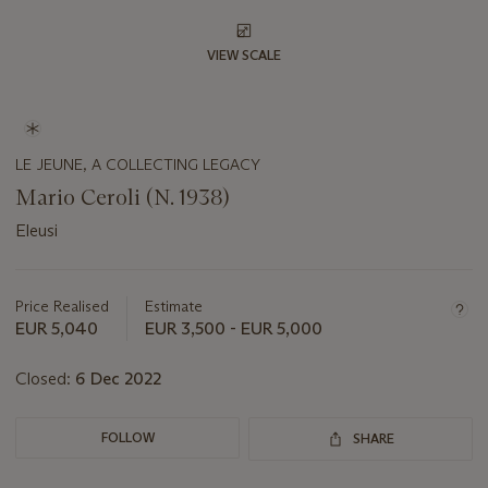
VIEW SCALE
LE JEUNE, A COLLECTING LEGACY
Mario Ceroli (N. 1938)
Eleusi
Important
information
about
Price Realised
Estimate
this
EUR 5,040
EUR 3,500 - EUR 5,000
lot
Closed:
6 Dec 2022
FOLLOW
SHARE