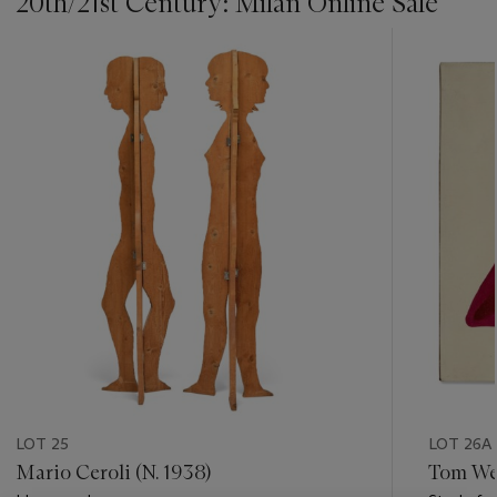
20th/21st Century: Milan Online Sale
???
-
item_current_of_total_txt
LOT 25
LOT 26A
Mario Ceroli (N. 1938)
Tom We