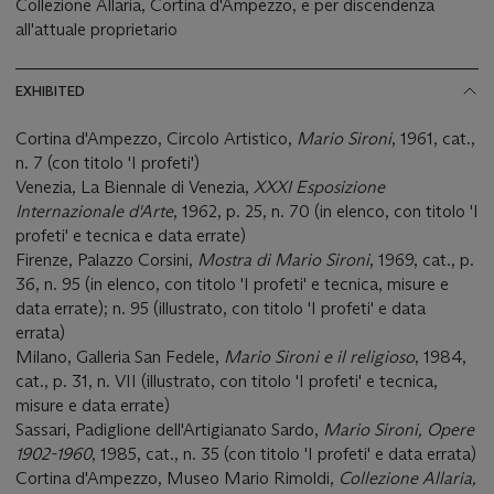
Collezione Allaria, Cortina d'Ampezzo, e per discendenza
all'attuale proprietario
EXHIBITED
Cortina d'Ampezzo, Circolo Artistico,
Mario Sironi
, 1961, cat.,
n. 7 (con titolo 'I profeti')
Venezia, La Biennale di Venezia,
XXXI Esposizione
Internazionale d'Arte
, 1962, p. 25, n. 70 (in elenco, con titolo 'I
profeti' e tecnica e data errate)
Firenze, Palazzo Corsini,
Mostra di Mario Sironi
, 1969, cat., p.
36, n. 95 (in elenco, con titolo 'I profeti' e tecnica, misure e
data errate); n. 95 (illustrato, con titolo 'I profeti' e data
errata)
Milano, Galleria San Fedele,
Mario Sironi e il religioso
, 1984,
cat., p. 31, n. VII (illustrato, con titolo 'I profeti' e tecnica,
misure e data errate)
Sassari, Padiglione dell'Artigianato Sardo,
Mario Sironi, Opere
1902-1960
, 1985, cat., n. 35 (con titolo 'I profeti' e data errata)
Cortina d'Ampezzo, Museo Mario Rimoldi,
Collezione Allaria,