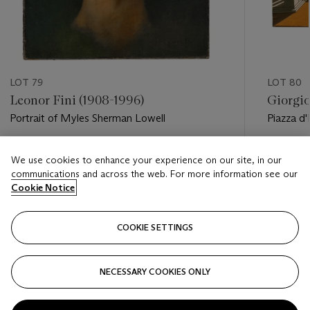
LOT 79
LOT 80
Leonor Fini (1908-1996)
Giorgio
Portrait of Myles Sherman Lowell
Piazza d'I
Estimate
Estimate
We use cookies to enhance your experience on our site, in our
EUR 30,000 - EUR 40,000
EUR 250
communications and across the web. For more information see our
Cookie Notice
Closed
Closed
COOKIE SETTINGS
FOLLOW
NECESSARY COOKIES ONLY
???-PREVIOUS_TXT
???