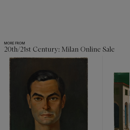
MORE FROM
20th/21st Century: Milan Online Sale
???
-
item_current_of_total_txt