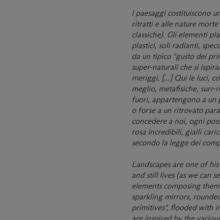
I paesaggi costituiscono un
ritratti e alle nature morte
classiche). Gli elementi pl
plastici, soli radianti, sp
da un tipico "gusto dei pri
super-naturali che si ispira
meriggi. [...] Qui le luci,
meglio, metafisiche, surr-r
fuori, appartengono a un pi
o forse a un ritrovato para
concedere a noi, ogni possi
rosa incredibili, gialli car
secondo la legge dei compl
Landscapes are one of his 
and still lives (as we can s
elements composing them (s
sparkling mirrors, rounded 
primitives", flooded with i
are inspired by the various