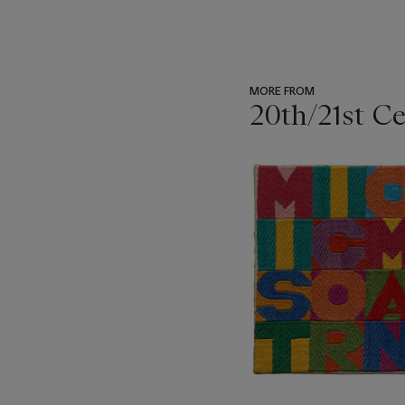
MORE FROM
20th/21st C
???
-
item_current_of_total_txt