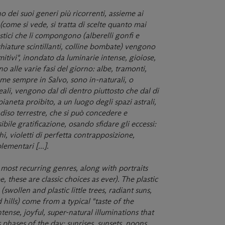
o dei suoi generi più ricorrenti, assieme ai
 (come si vede, si tratta di scelte quanto mai
astici che li compongono (alberelli gonfi e
ecchiature scintillanti, colline bombate) vengono
mitivi", inondato da luminarie intense, gioiose,
no alle varie fasi del giorno: albe, tramonti,
 come sempre in Salvo, sono in-naturali, o
eali, vengono dal di dentro piuttosto che dal di
aneta proibito, a un luogo degli spazi astrali,
diso terrestre, che si può concedere e
bile gratificazione, osando sfidare gli eccessi:
ichi, violetti di perfetta contrapposizione,
ementari [...].
most recurring genres, along with portraits
ee, these are
classic choices as ever). The plastic
wollen and plastic little trees, radiant suns,
hills) come from a typical "taste of the
ntense, joyful, super-natural illuminations that
 phases of the day: sunrises, sunsets, noons.