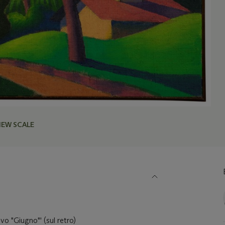
IEW SCALE
alvo "Giugno"' (sul retro)