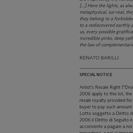
[...] Here the lights, as al
metaphysical, sur-real, th
they belong to a forbidden
to a rediscovered earthly
us, every possible gratific
incredible pinks, deep yell
the law of complementaries
RENATO BARILLI
SPECIAL NOTICE
Artist's Resale Right ("Dro
2006 apply to this lot, th
resale royalty provided fo
buyer to pay such amount t
Lotto soggetto a Diritto d
2006 il Diritto di Seguito 
acconsente a pagare a noi 
prevedono, e noi ci impegn