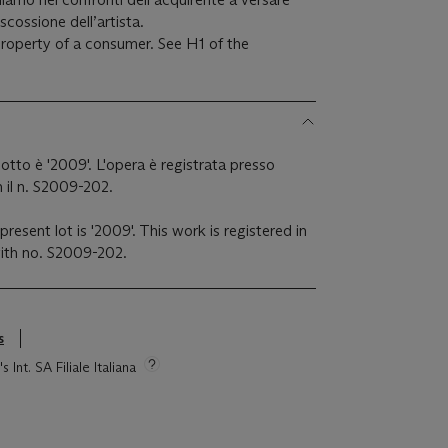
iscossione dell’artista.
 property of a consumer. See H1 of the
otto è '2009'. L'opera è registrata presso
n il n. S2009-202.
resent lot is '2009'. This work is registered in
 with no. S2009-202.
s
 Int. SA Filiale Italiana