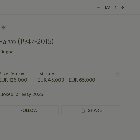
LOT 1
Salvo (1947-2015)
Giugno
Important
information
about
Price Realised
Estimate
this
EUR 126,000
EUR 45,000 - EUR 65,000
lot
Closed:
31 May 2023
FOLLOW
SHARE