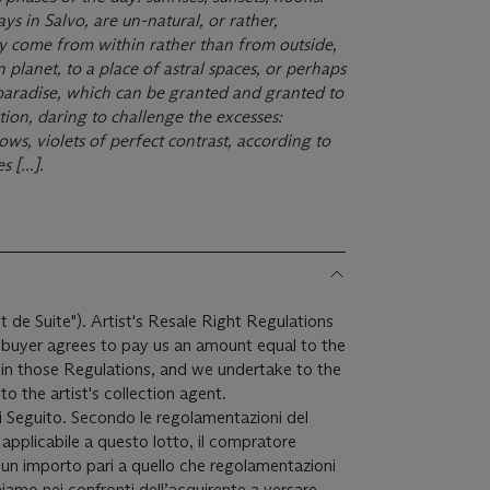
ways in Salvo, are un-natural, or rather,
ey come from within rather than from outside,
 planet, to a place of astral spaces, or perhaps
 paradise, which can be granted and granted to
ation, daring to challenge the excesses:
ows, violets of perfect contrast, according to
 [...].
it de Suite"). Artist's Resale Right Regulations
e buyer agrees to pay us an amount equal to the
r in those Regulations, and we undertake to the
o the artist's collection agent.
i Seguito. Secondo le regolamentazioni del
è applicabile a questo lotto, il compratore
un importo pari a quello che regolamentazioni
iamo nei confronti dell’acquirente a versare