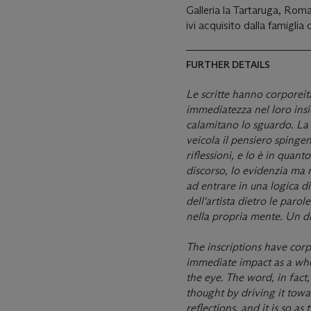
Galleria la Tartaruga, Rom
ivi acquisito dalla famiglia 
FURTHER DETAILS
Le scritte hanno corporeit
immediatezza nel loro insi
calamitano lo sguardo. La 
veicola il pensiero spinge
riflessioni, e lo è in quanto
discorso, lo evidenzia ma 
ad entrare in una logica di
dell'artista dietro le parol
nella propria mente. Un 
The inscriptions have corp
immediate impact as a who
the eye. The word, in fac
thought by driving it towa
reflections, and it is so as