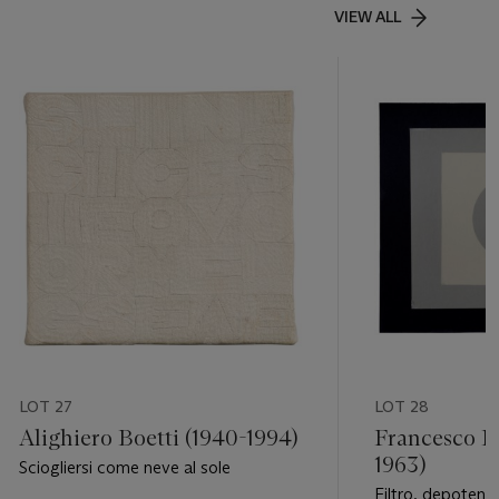
VIEW ALL
LOT 27
LOT 28
Alighiero Boetti (1940-1994)
Francesco Lo
1963)
Sciogliersi come neve al sole
Filtro, depoten