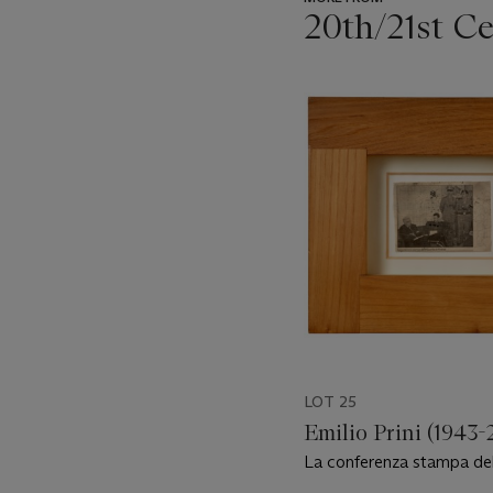
20th/21st C
???
-
item_current_of_total_txt
LOT 25
Emilio Prini (1943-
La conferenza stampa del
di Finanza