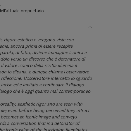
a
dell'attuale proprietario
à, rigore estetico e vengono viste con
eme; ancora prima di essere recepite
parola, di fatto, diviene immagine iconica e
ndolo verso un discorso che è detonatore di
 il valore iconico della scritta illumina il
non lo dipana, e dunque chiama l'osservatore
 riflessione. L'osservatore intercetta lo sguardo
e incise ed è invitato a continuare il dialogo
dialogo che è oggi quanto mai contemporaneo.
oreality, aesthetic rigor and are seen with
le; even before being perceived they attract
t, becomes an iconic image and conveys
rds a conversation that is a detonator of
 the iconic value of the inscription illuminates