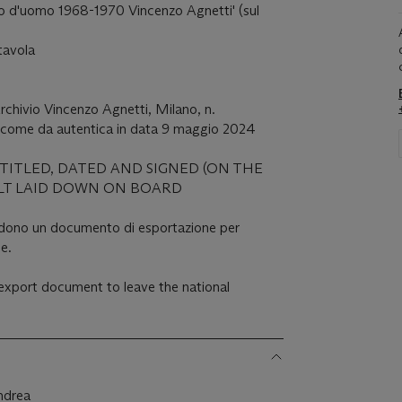
atto d'uomo 1968-1970 Vincenzo Agnetti' (sul
 tavola
rchivio Vincenzo Agnetti, Milano, n.
me da autentica in data 9 maggio 2024
 TITLED, DATED AND SIGNED (ON THE
ELT LAID DOWN ON BOARD
iedono un documento di esportazione per
le.
n export document to leave the national
ndrea