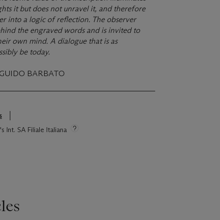
ghts it but does not unravel it, and therefore
er into a logic of reflection. The observer
behind the engraved words and is invited to
heir own mind. A dialogue that is as
sibly be today.
 GUIDO BARBATO
s
 Int. SA Filiale Italiana
les