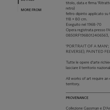
titolo, data e firma 'Ritr
retro)
MORE FROM
feltro dipinto applicato su
118 x 80 cm.
Eseguito nel 1968-70
Opera registrata presso l'A
0850RF1968012406563, co
'PORTRAIT OF A MAN';
REVERSE); PAINTED F
Tutte le opere d'arte rich
lasciare il territorio naziona
All works of art require a
territory.
PROVENANCE
Collezione Gassman e D'A