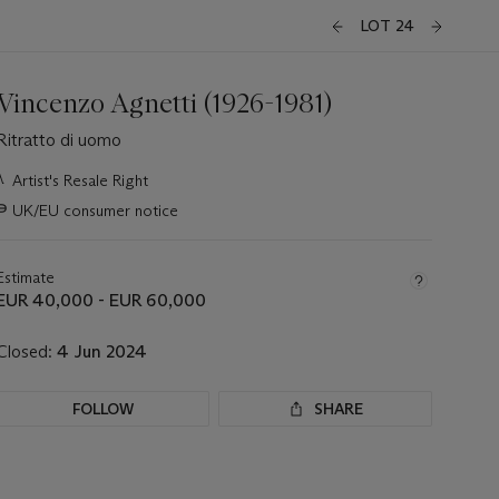
LOT 24
Vincenzo Agnetti (1926-1981)
Ritratto di uomo
Important
λ
Artist's Resale Right
information
∍
UK/EU consumer notice
about
this
lot
Estimate
EUR 40,000 - EUR 60,000
Closed:
4 Jun 2024
FOLLOW
SHARE