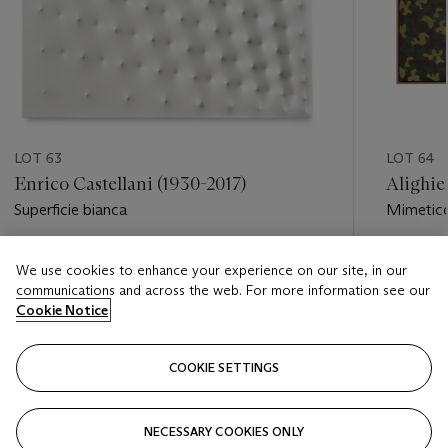
LOT 63
LOT 64
Enrico Castellani (1930-2017)
Alighie
Superficie bianca
Mimetic
Estimate
Estimate
We use cookies to enhance your experience on our site, in our
EUR 200,000 - EUR 300,000
EUR 350
communications and across the web. For more information see our
Cookie Notice
Closed
Closed
COOKIE SETTINGS
FOLLOW
NECESSARY COOKIES ONLY