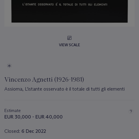
VIEW SCALE
Vincenzo Agnetti (1926-1981)
Assioma, L'istante osservato è il totale di tutti gli elementi
Important
information
about
Estimate
this
EUR 30,000 - EUR 40,000
lot
Closed:
6 Dec 2022