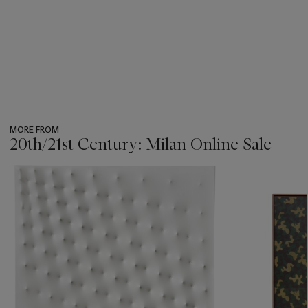
MORE FROM
20th/21st Century: Milan Online Sale
???
-
item_current_of_total_txt