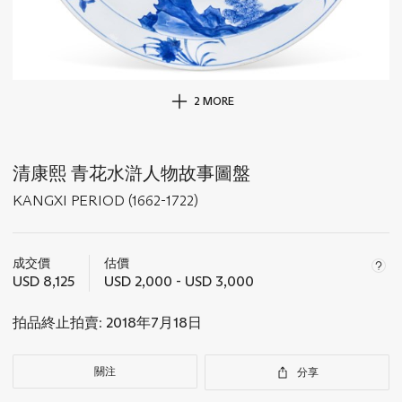
2 MORE
清康熙 青花水滸人物故事圖盤
KANGXI PERIOD (1662-1722)
關
於
成交價
估價
此
USD 8,125
USD 2,000 - USD 3,000
拍
品
拍品終止拍賣:
2018年7月18日
重
要
資
關注
分享
訊