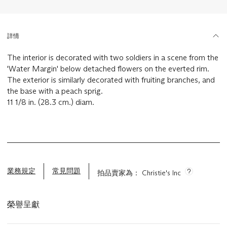
詳情
The interior is decorated with two soldiers in a scene from the
'Water Margin' below detached flowers on the everted rim.
The exterior is similarly decorated with fruiting branches, and
the base with a peach sprig.
11 1/8 in. (28.3 cm.) diam.
業務規定
常見問題
拍品賣家為： Christie's Inc
榮譽呈獻