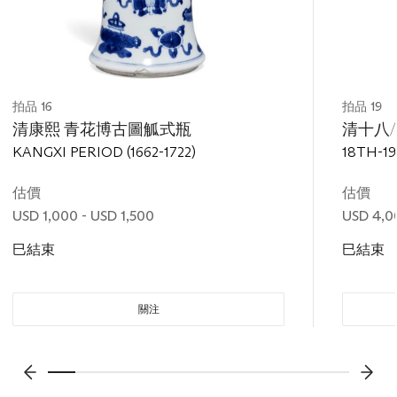
拍品 16
拍品 19
清康熙 青花博古圖觚式瓶
清十八
KANGXI PERIOD (1662-1722)
18TH-1
估價
估價
USD 1,000 - USD 1,500
USD 4,0
巳結束
巳結束
關注
???-PREVIOUS_TXT
???