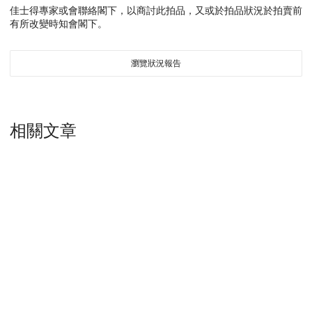
佳士得專家或會聯絡閣下，以商討此拍品，又或於拍品狀況於拍賣前
有所改變時知會閣下。
瀏覽狀況報告
相關文章