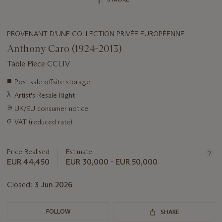
PROVENANT D'UNE COLLECTION PRIVÉE EUROPÉENNE
Anthony Caro (1924-2013)
Table Piece CCLIV
Important
■
Post sale offsite storage
information
λ
Artist's Resale Right
about
this
∍
UK/EU consumer notice
lot
σ
VAT (reduced rate)
Price Realised
Estimate
EUR 44,450
EUR 30,000 - EUR 50,000
Closed:
3 Jun 2026
FOLLOW
SHARE