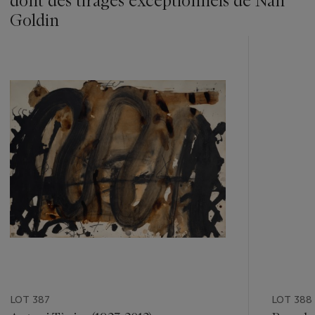
dont des tirages exceptionnels de Nan
Goldin
???
-
item_current_of_total_txt
LOT 387
LOT 388