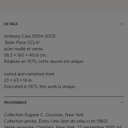
DETAILS
Anthony Caro (1924-2013)
Table Piece CCLIV
acier rouillé et vernis
58.5 x 160 x 40.6 cm.
Réalisée en 1975, cette œuvre est unique.
rusted and varnished steel
23 x 63 x 16 in.
Executed in 1975, this work is unique.
PROVENANCE
Collection Eugene C. Goossen, New York
Collection privée, États-Unis (don de celui-ci en 1982)
Vente anonyme, Christie's, New York, 27 septembre 2019, lot