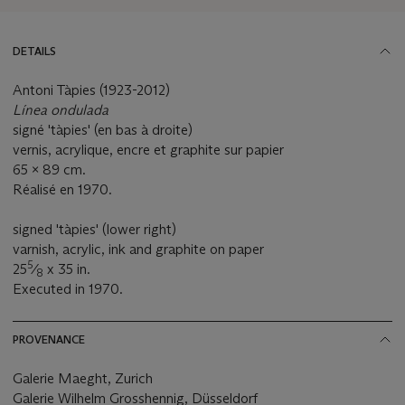
DETAILS
Antoni Tàpies (1923-2012)
Línea ondulada
signé 'tàpies' (en bas à droite)
vernis, acrylique, encre et graphite sur papier
65 x 89 cm.
Réalisé en 1970.
signed 'tàpies' (lower right)
varnish, acrylic, ink and graphite on paper
5
25
⁄
x 35 in.
8
Executed in 1970.
PROVENANCE
Galerie Maeght, Zurich
Galerie Wilhelm Grosshennig, Düsseldorf