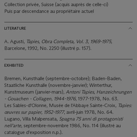
Collection privée, Suisse (acquis auprès de celle-ci)
Puis par descendance au propriétaire actuel
LITERATURE
A. Agustí,
Tàpies, Obra Completa, Vol. 3, 1969-1975
,
Barcelone, 1992, No. 2250 (illustré p. 157).
EXHIBITED
Bremen, Kunsthalle (septembre-octobre); Baden-Baden,
Staatliche Kunsthalle (novembre-janvier); Winterthur,
Kunstmuseum (janvier-mars),
Antoni Tàpies, Hanzeichnungen
- Gouachen - Collagen, 1944-1976
, 1977-1978, No. 63.
Les Sables-d'Olonne, Musée de l'Abbaye Sainte-Croix,
Tàpies:
œuvres sur papier, 1952-1977
, avril-juin 1978, No. 64.
Lugano, Villa Malpensata,
Spagna 75 anni di protagonisti
nell'arte
, septembre-novembre 1986, No. 114 (illustré au
catalogue d'exposition n.p.).