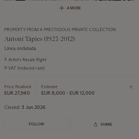
4 MORE
PROPERTY FROM A PRESTIGIOUS PRIVATE COLLECTION
Antoni Tàpies (1923-2012)
Línea ondulada
Important
λ
Artist's Resale Right
information
σ
VAT (reduced rate)
about
this
lot
Price Realised
Estimate
EUR 27,940
EUR 8,000 - EUR 12,000
Closed:
3 Jun 2026
FOLLOW
SHARE