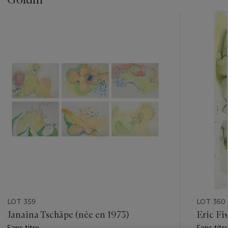
???
-
item_current_of_total_txt
LOT 359
LOT 360
Janaina Tschäpe (née en 1973)
Eric Fi
Sans titre
Sans titr