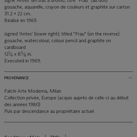
signé 'Antes' (en bas à droite); titré ''Frau'' (au dos)
gouache, aquarelle, crayon de couleurs et graphite sur carton
31.2 x 22 cm.
Réalisé en 1969.
signed 'Antes' (lower right); titled ''Frau'' (on the reverse)
gouache, watercolour, colour pencil and graphite on
cardboard
1
5
12
⁄
x 8
⁄
in.
4
8
Executed in 1969.
PROVENANCE
Falchi Arte Moderna, Milan
Collection privée, Europe (acquis auprès de celle-ci au début
des années 1980)
Puis par descendance au propriétaire actuel