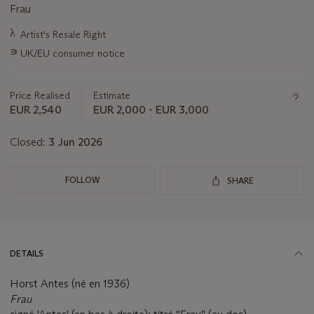
Frau
Important
λ
Artist's Resale Right
information
∍
UK/EU consumer notice
about
this
lot
Price Realised
Estimate
EUR 2,540
EUR 2,000 - EUR 3,000
Closed:
3 Jun 2026
FOLLOW
SHARE
DETAILS
Horst Antes (né en 1936)
Frau