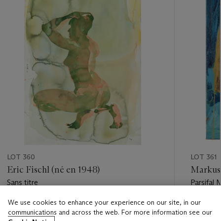
LOT 360
LOT 361
Eric Fischl (né en 1948)
Markus 
Sans titre
Parsifal
We use cookies to enhance your experience on our site, in our
Estimate
Estimate
communications and across the web. For more information see our
EUR 6,000 - EUR 8,000
EUR 40,