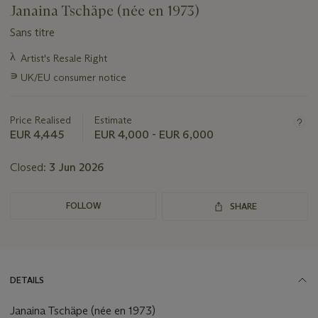
Janaina Tschäpe (née en 1973)
Sans titre
Important
λ
Artist's Resale Right
information
∍
UK/EU consumer notice
about
this
lot
Price Realised
Estimate
EUR 4,445
EUR 4,000 - EUR 6,000
Closed:
3 Jun 2026
FOLLOW
SHARE
DETAILS
Janaina Tschäpe (née en 1973)