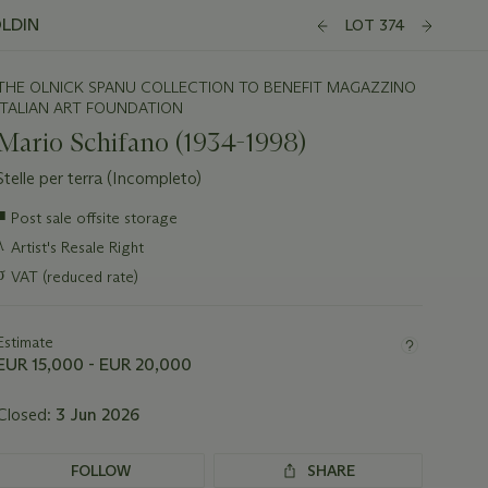
OLDIN
LOT 374
THE OLNICK SPANU COLLECTION TO BENEFIT MAGAZZINO
ITALIAN ART FOUNDATION
Mario Schifano (1934-1998)
Stelle per terra (Incompleto)
Important
■
Post sale offsite storage
information
λ
Artist's Resale Right
about
this
σ
VAT (reduced rate)
lot
Estimate
EUR 15,000 - EUR 20,000
Closed:
3 Jun 2026
FOLLOW
SHARE