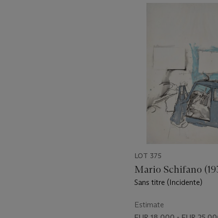
???
-
item_current_of_total_txt
LOT 375
Mario Schifano (19
Sans titre (Incidente)
Estimate
EUR 18,000 - EUR 25,0