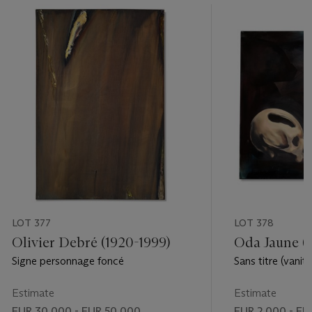
LOT 377
LOT 378
Olivier Debré (1920-1999)
Oda Jaune (n
Signe personnage foncé
Sans titre (vanité
Estimate
Estimate
EUR 30,000 - EUR 50,000
EUR 2,000 - EU