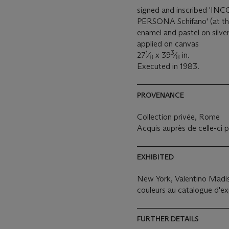
signed and inscribed 
PERSONA Schifano' (at th
enamel and pastel on silve
applied on canvas
1
3
27
⁄
x 39
⁄
in.
8
8
Executed in 1983.
PROVENANCE
Collection privée, Rome
Acquis auprès de celle-ci p
EXHIBITED
New York, Valentino Mad
couleurs au catalogue d'exp
FURTHER DETAILS