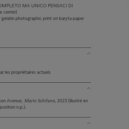
'INCOMPLETO MA UNICO PENSACI DI
e center)
r gelatin photographic print on baryta paper
ar les propriétaires actuels
ison Avenue,
Mario Schifano
, 2023 (illustré en
osition n.p.).