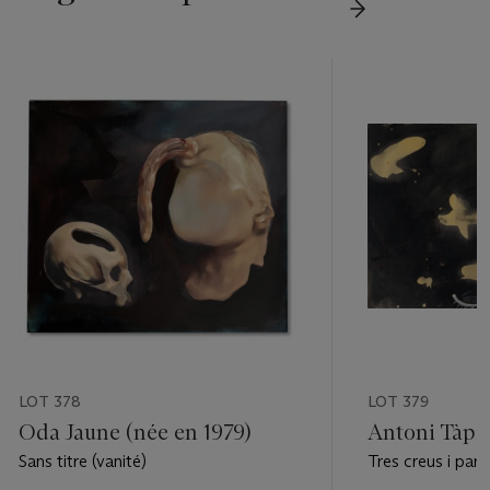
LOT 378
LOT 379
Oda Jaune (née en 1979)
Antoni Tàpie
Sans titre (vanité)
Tres creus i parp