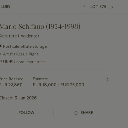
OLDIN
LOT 375
Mario Schifano (1934-1998)
Sans titre (Incidente)
Important
■
Post sale offsite storage
information
λ
Artist's Resale Right
about
this
∍
UK/EU consumer notice
lot
Price Realised
Estimate
EUR 22,860
EUR 18,000 - EUR 25,000
Closed:
3 Jun 2026
FOLLOW
SHARE