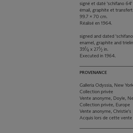
signé et daté 'schifano 64'
émail, graphite et transfert
99.7 x 70 cm.
Réalisé en 1964.
signed and dated 'schifano 
enamel, graphite and trieli
1
1
39
⁄
x 27
⁄
in.
4
2
Executed in 1964.
PROVENANCE
Galleria Odyssia, New Yor
Collection privée
Vente anonyme, Doyle, New
Collection privée, Europe
Vente anonyme, Christie's 
Acquis lors de cette vente 