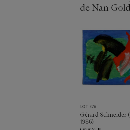
de Nan Gold
???
-
item_current_of_total_txt
LOT 376
Gérard Schneider 
1986)
Opus 55 N