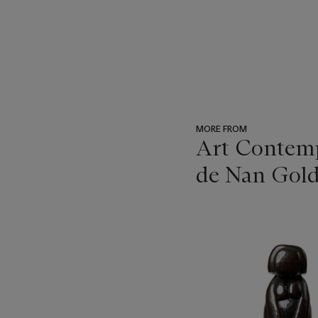
MORE FROM
Art Contempo
de Nan Gold
???
-
item_current_of_total_txt