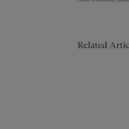
This lot is offered by Christ
Related Artic