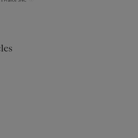
ie's France SNC
les