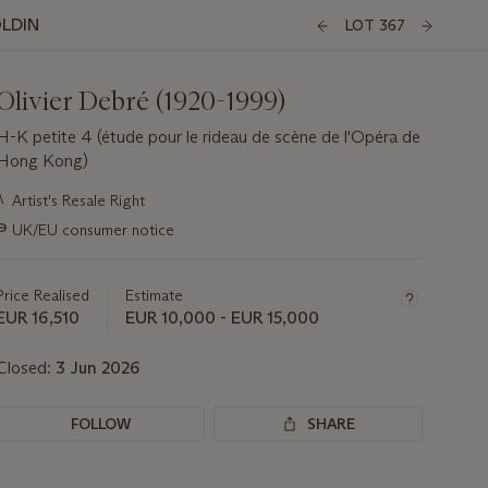
OLDIN
LOT 367
Olivier Debré (1920-1999)
H-K petite 4 (étude pour le rideau de scène de l'Opéra de
Hong Kong)
Important
λ
Artist's Resale Right
information
∍
UK/EU consumer notice
about
this
lot
Price Realised
Estimate
EUR 16,510
EUR 10,000 - EUR 15,000
Closed:
3 Jun 2026
FOLLOW
SHARE