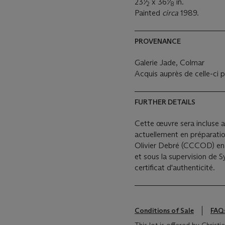
23
⁄
x 36
⁄
in.
2
8
Painted
circa
1989.
PROVENANCE
Galerie Jade, Colmar
Acquis auprès de celle-ci p
FURTHER DETAILS
Cette œuvre sera incluse a
actuellement en préparati
Olivier Debré (CCCOD) en c
et sous la supervision de
certificat d'authenticité.
Conditions of Sale
FAQ