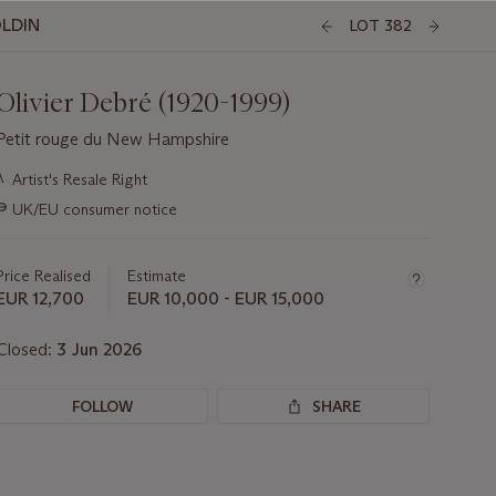
OLDIN
LOT 382
Olivier Debré (1920-1999)
Petit rouge du New Hampshire
Important
λ
Artist's Resale Right
information
∍
UK/EU consumer notice
about
this
lot
Price Realised
Estimate
EUR 12,700
EUR 10,000 - EUR 15,000
Closed:
3 Jun 2026
FOLLOW
SHARE