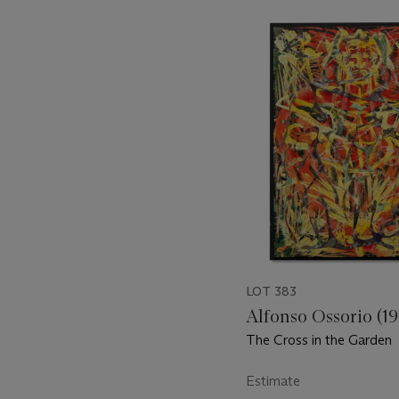
???
-
item_current_of_total_txt
LOT 383
Alfonso Ossorio (1
The Cross in the Garden
Estimate