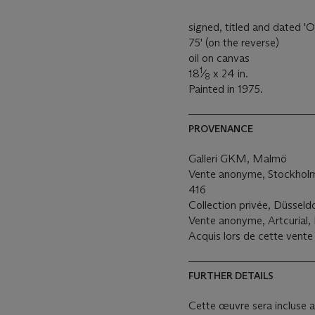
signed, titled and dated 
75' (on the reverse)
oil on canvas
1
18
⁄
x 24 in.
8
Painted in 1975.
PROVENANCE
Galleri GKM, Malmö
Vente anonyme, Stockholms
416
Collection privée, Düsseld
Vente anonyme, Artcurial, P
Acquis lors de cette vente 
FURTHER DETAILS
Cette œuvre sera incluse a