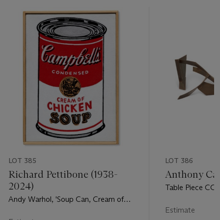
LOT 385
LOT 386
Richard Pettibone (1938-
Anthony Car
2024)
Table Piece CC
Andy Warhol, 'Soup Can, Cream of
Chicken', 1962
Estimate