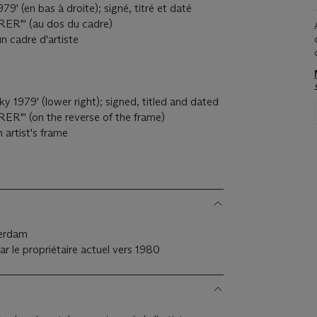
79' (en bas à droite); signé, titré et daté
RER"' (au dos du cadre)
un cadre d'artiste
y 1979' (lower right); signed, titled and dated
ER"' (on the reverse of the frame)
 artist's frame
terdam
ar le propriétaire actuel vers 1980