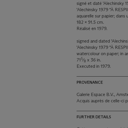
signé et daté 'Alechinsky 19
'Alechinsky 1979 "À RESPI
aquarelle sur papier; dans 
182 x 91.5 cm.
Réalisé en 1979.
signed and dated 'Alechinsk
'Alechinsky 1979 "À RESPIR
watercolour on paper; in an
5
71
⁄
x 36 in.
8
Executed in 1979.
PROVENANCE
Galerie Espace B.V., Ams
Acquis auprès de celle-ci p
FURTHER DETAILS