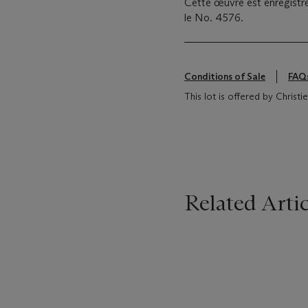
Cette œuvre est enregistré
le No. 4576.
Conditions of Sale
FAQ
This lot is offered by Christ
Related Artic