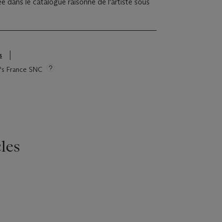
e dans le catalogue raisonné de l'artiste sous
s
ie's France SNC
les