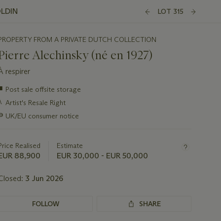
OLDIN
LOT 315
PROPERTY FROM A PRIVATE DUTCH COLLECTION
Pierre Alechinsky (né en 1927)
À respirer
Important
■
Post sale offsite storage
information
λ
Artist's Resale Right
about
this
∍
UK/EU consumer notice
lot
Price Realised
Estimate
EUR 88,900
EUR 30,000 - EUR 50,000
Closed:
3 Jun 2026
FOLLOW
SHARE