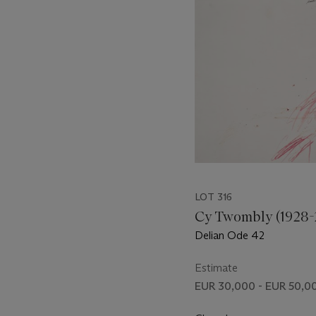
item_current_of_total_txt
LOT 316
Cy Twombly (1928-
Delian Ode 42
Estimate
EUR 30,000 - EUR 50,0