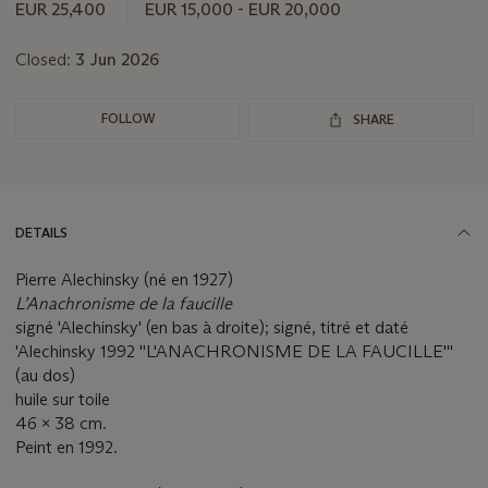
EUR 25,400
EUR 15,000 - EUR 20,000
Closed:
3 Jun 2026
FOLLOW
SHARE
DETAILS
Pierre Alechinsky (né en 1927)
L’Anachronisme de la faucille
signé 'Alechinsky' (en bas à droite); signé, titré et daté
'Alechinsky 1992 ''L'ANACHRONISME DE LA FAUCILLE'''
(au dos)
huile sur toile
46 x 38 cm.
Peint en 1992.