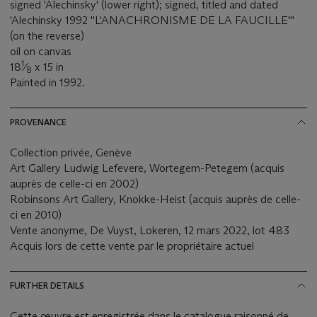
signed 'Alechinsky' (lower right); signed, titled and dated
'Alechinsky 1992 ''L'ANACHRONISME DE LA FAUCILLE'''
(on the reverse)
oil on canvas
1
18
⁄
x 15 in
8
Painted in 1992.
PROVENANCE
Collection privée, Genève
Art Gallery Ludwig Lefevere, Wortegem-Petegem (acquis
auprès de celle-ci en 2002)
Robinsons Art Gallery, Knokke-Heist (acquis auprès de celle-
ci en 2010)
Vente anonyme, De Vuyst, Lokeren, 12 mars 2022, lot 483
Acquis lors de cette vente par le propriétaire actuel
FURTHER DETAILS
Cette œuvre est enregistrée dans le catalogue raisonné de