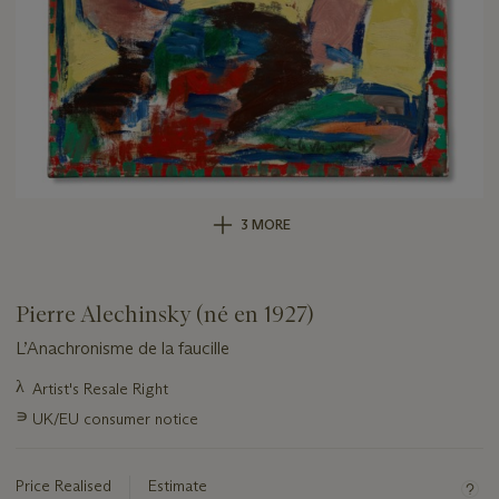
3 MORE
Pierre Alechinsky (né en 1927)
L’Anachronisme de la faucille
Important
λ
Artist's Resale Right
information
∍
UK/EU consumer notice
about
this
lot
Price Realised
Estimate