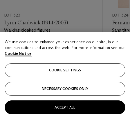
LOT 323
LOT 324
Lynn Chadwick (1914-2003)
Fernand
Walking cloaked figures
Sans titr
We use cookies to enhance your experience on our site, in our
Estimate
Estimate
communications and across the web. For more information see our
EUR 30,000 - EUR 50,000
EUR 35,
Cookie Notice
Closed
Closed
COOKIE SETTINGS
FOLLOW
NECESSARY COOKIES ONLY
???-PREVIOUS_TXT
???
ACCEPT ALL
VIEW ALL