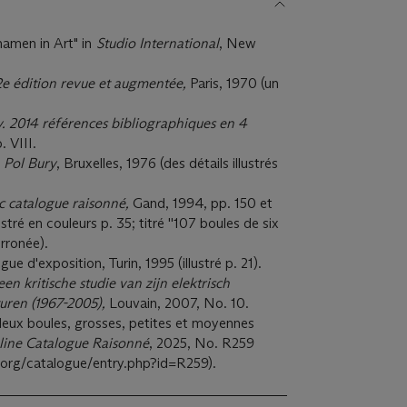
inamen in Art" in
Studio International
, New
 2e édition revue et augmentée,
Paris, 1970 (un
y. 2014 références bibliographiques en 4
. VIII.
,
Pol Bury
, Bruxelles, 1976 (des détails illustrés
c catalogue raisonné,
Gand, 1994, pp. 150 et
tré en couleurs p. 35; titré ''107 boules de six
erronée).
gue d'exposition, Turin, 1995 (illustré p. 21).
een kritische studie van zijn elektrisch
uren (1967-2005),
Louvain, 2007, No. 10.
deux boules, grosses, petites et moyennes
line Catalogue Raisonné
, 2025, No. R259
y.org/catalogue/entry.php?id=R259).