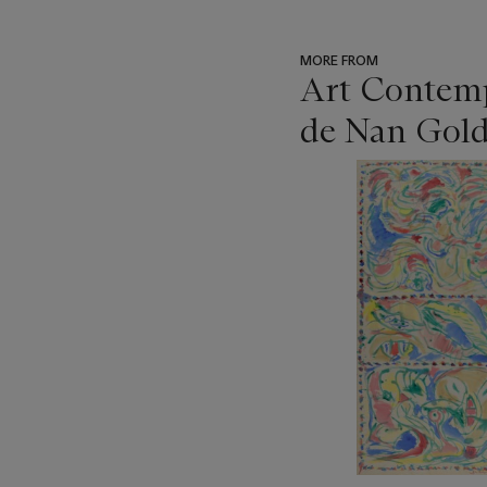
MORE FROM
Art Contempo
de Nan Gold
???
-
item_current_of_total_txt