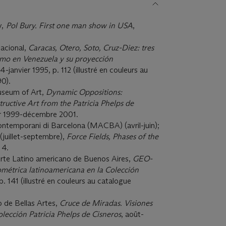
y,
Pol Bury. First one man show in USA
,
Nacional,
Caracas, Otero, Soto, Cruz-Diez: tres
smo en Venezuela y su proyección
-janvier 1995, p. 112 (illustré en couleurs au
90).
useum of Art,
Dynamic Oppositions:
ructive Art from the Patricia Phelps de
ier 1999-décembre 2001.
ntemporani di Barcelona (MACBA) (avril-juin);
(juillet-septembre),
Force Fields, Phases of the
 4.
rte Latino americano de Buenos Aires,
GEO-
ométrica
latinoamericana en la Colección
. 141 (illustré en couleurs au catalogue
 de Bellas Artes,
Cruce de Miradas.
Visiones
lección Patricia Phelps de Cisneros
, août-