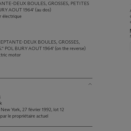
'SEPTANTE-DEUX BOULES, GROSSES, PETITES
RY AOUT 1964' (au dos)
r électrique
d '''SEPTANTE-DEUX BOULES, GROSSES,
 POL BURY AOUT 1964' (on the reverse)
ctric motor
rk
rk
New York, 27 février 1992, lot 12
par le propriétaire actuel