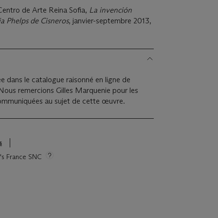
entro de Arte Reina Sofia,
La invención
ia Phelps de Cisneros
, janvier-septembre 2013,
e dans le catalogue raisonné en ligne de
. Nous remercions Gilles Marquenie pour les
 communiquées au sujet de cette œuvre.
s
ie's France SNC