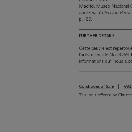
Madrid, Museo Nacional C
concreta. Colección Patric
p. 189.
FURTHER DETAILS
Cette œuvre est répertorié
l'artiste sous le No. R259
informations qu'il nous a
Conditions of Sale
FAQ
This lot is offered by Christ