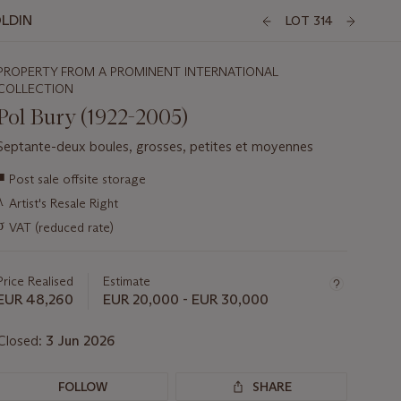
OLDIN
LOT 314
PROPERTY FROM A PROMINENT INTERNATIONAL
COLLECTION
Pol Bury (1922-2005)
Septante-deux boules, grosses, petites et moyennes
Important
■
Post sale offsite storage
information
λ
Artist's Resale Right
about
this
σ
VAT (reduced rate)
lot
Price Realised
Estimate
EUR 48,260
EUR 20,000 - EUR 30,000
Closed:
3 Jun 2026
FOLLOW
SHARE