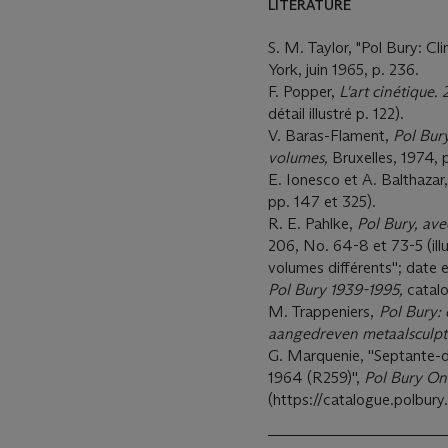
LITERATURE
S. M. Taylor, "Pol Bury: Cl
York, juin 1965, p. 236.
F. Popper,
L'art cinétique.
détail illustré p. 122).
V. Baras-Flament,
Pol Bur
volumes,
Bruxelles, 1974, p
E. Ionesco et A. Balthazar
pp. 147 et 325).
R. E. Pahlke,
Pol Bury, ave
206, No. 64-8 et 73-5 (illus
volumes différents''; date 
Pol Bury 1939-1995,
catalo
M. Trappeniers,
Pol Bury: 
aangedreven metaalsculpt
G. Marquenie, ''Septante-
1964 (R259)'',
Pol Bury On
(https://catalogue.polbur