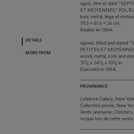
signé, titré et daté ''
ET MOYENNES.'' POL BU
bois, métal, liège et moteu
79.5 x 61.6 x 26 cm.
Réalisé en 1964.
DETAILS
signed, titled and date
PETITES ET MOYENNES.''
MORE FROM
wood, metal, cork and ele
1
1
1
31
⁄
x 24
⁄
x 10
⁄
in.
4
4
4
Executed in 1964.
PROVENANCE
Lefebvre Gallery, New Yo
Collection privée, New Yo
Vente anonyme, Christie's, 
Acquis lors de cette vente 