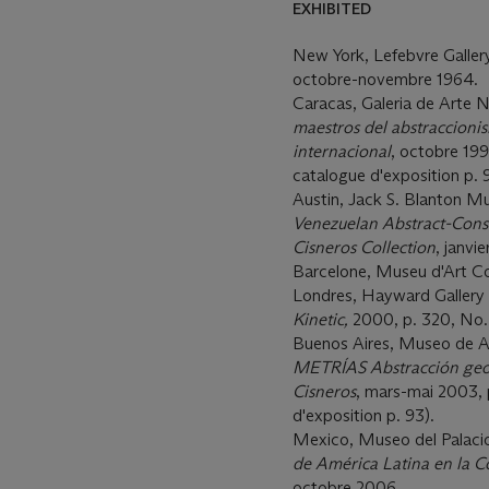
EXHIBITED
New York, Lefebvre Galler
octobre-novembre 1964.
Caracas, Galeria de Arte 
maestros del abstraccioni
internacional
, octobre 1994
catalogue d'exposition p. 
Austin, Jack S. Blanton M
Venezuelan Abstract-Const
Cisneros Collection
, janv
Barcelone, Museu d'Art Co
Londres, Hayward Gallery 
Kinetic,
2000, p. 320, No.
Buenos Aires, Museo de A
METRÍAS Abstracción ge
Cisneros
, mars-mai 2003, p
d'exposition p. 93).
Mexico, Museo del Palacio
de América Latina en la Co
octobre 2006.