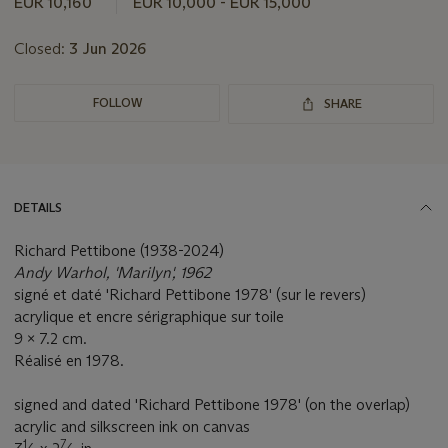
EUR 10,160
EUR 10,000 - EUR 15,000
Closed:
3 Jun 2026
FOLLOW
SHARE
DETAILS
Richard Pettibone (1938-2024)
Andy Warhol, 'Marilyn', 1962
signé et daté 'Richard Pettibone 1978' (sur le revers)
acrylique et encre sérigraphique sur toile
9 x 7.2 cm.
Réalisé en 1978.
signed and dated 'Richard Pettibone 1978' (on the overlap)
acrylic and silkscreen ink on canvas
1
7