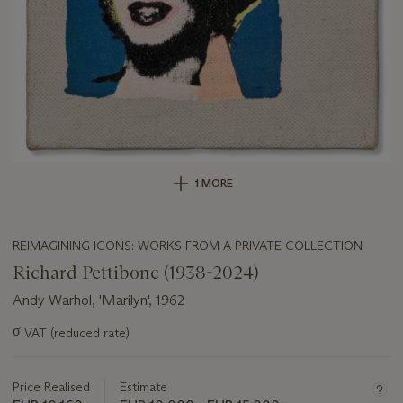
1 MORE
REIMAGINING ICONS: WORKS FROM A PRIVATE COLLECTION
Richard Pettibone (1938-2024)
Andy Warhol, 'Marilyn', 1962
Important
σ
VAT (reduced rate)
information
about
this
Price Realised
Estimate
lot