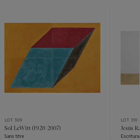
???
-
item_current_of_total_txt
LOT 309
LOT 310
Sol LeWitt (1928-2007)
Jesús R
Sans titre
Escritura