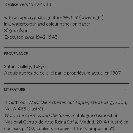
Réalisé vers 1942-1943.
with an apocryphal signature 'WOLS' (lower right)
ink, watercolour and colour pencil on paper
5
1
8
⁄
x 6
⁄
in.
8
4
Executed
circa
1942-1943.
PROVENANCE
Satani Gallery, Tokyo
Acquis auprès de celle-ci par le propriétaire actuel en 1987
LITERATURE
P. Gutbrod,
Wols. Die Arbeiten auf Papier
, Heidelberg, 2003,
No. A 466 (illustré).
Wols. The Cosmos and the Street
, catalogue d'exposition,
Nacional Centro de Arte Reina Sofia, Madrid, 2014 (illustré en
couleurs p. 102; couleurs erronées; titré ''Composition'').