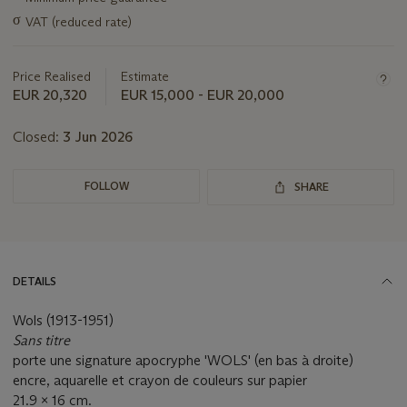
information
σ
VAT (reduced rate)
about
this
lot
Price Realised
Estimate
EUR 20,320
EUR 15,000 - EUR 20,000
Closed:
3 Jun 2026
FOLLOW
SHARE
DETAILS
Wols (1913-1951)
Sans titre
porte une signature apocryphe 'WOLS' (en bas à droite)
encre, aquarelle et crayon de couleurs sur papier
21.9 x 16 cm.