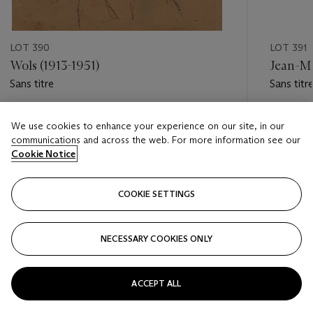
LOT 390
LOT 391
Wols (1913-1951)
Jean-Mi
Sans titre
Sans titr
Estimate
Estimate
We use cookies to enhance your experience on our site, in our
EUR 8,000 - EUR 12,000
EUR 2,0
communications and across the web. For more information see our
Cookie Notice
Closed
Closed
COOKIE SETTINGS
FOLLOW
NECESSARY COOKIES ONLY
???-PREVIOUS_TXT
???
ACCEPT ALL
VIEW ALL