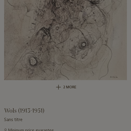
2 MORE
Wols (1913-1951)
Sans titre
Important
○
Minimum price guarantee