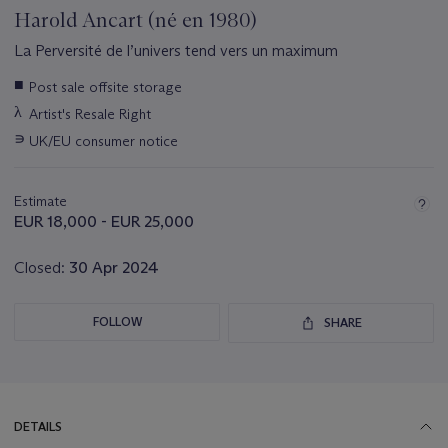
Harold Ancart (né en 1980)
La Perversité de l’univers tend vers un maximum
Important
■
Post sale offsite storage
information
λ
Artist's Resale Right
about
this
∍
UK/EU consumer notice
lot
Estimate
EUR 18,000 - EUR 25,000
Closed:
30 Apr 2024
FOLLOW
SHARE
DETAILS