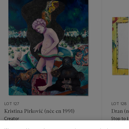
-
item_current_of_total_txt
LOT 127
LOT 128
Kristina Pirković (née en 1991)
Dran (n
Creator
Stop to 