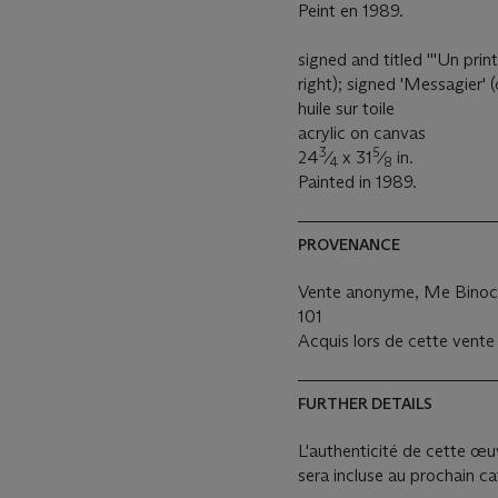
Peint en 1989.
signed and titled '''Un pri
right); signed 'Messagier' 
huile sur toile
acrylic on canvas
3
5
24
⁄
x 31
⁄
in.
4
8
Painted in 1989.
PROVENANCE
Vente anonyme, Me Binoch
101
Acquis lors de cette vente 
FURTHER DETAILS
L'authenticité de cette œu
sera incluse au prochain c