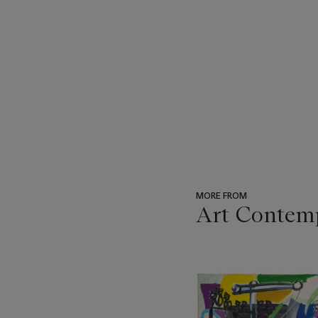
MORE FROM
Art Contemp
???
-
item_current_of_total_txt