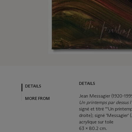
DETAILS
DETAILS
Jean Messagier (1920-199
MORE FROM
Un printemps par dessus l
signé et titré '''Un printem
droite); signé 'Messagier' 
acrylique sur toile
63 x 80.2 cm.