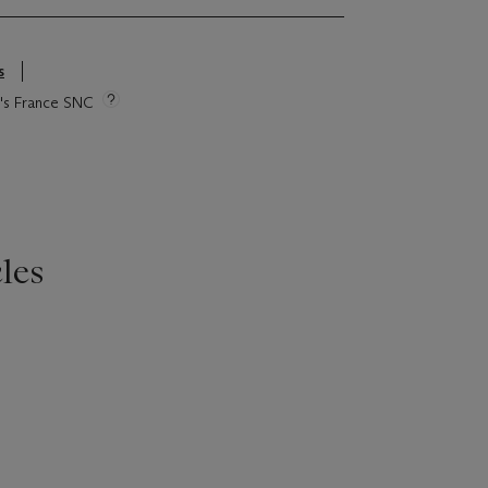
s
ie's France SNC
les