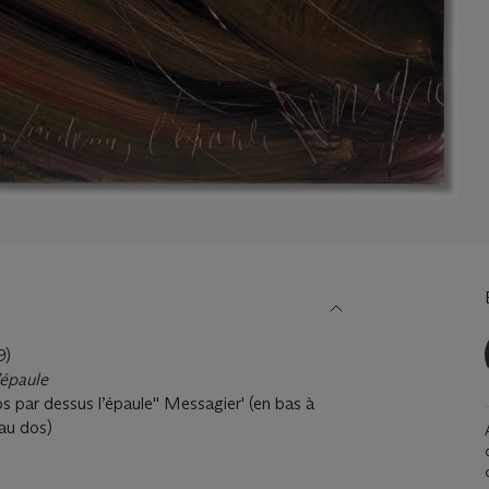
9)
’épaule
ps par dessus l’épaule'' Messagier' (en bas à
(au dos)