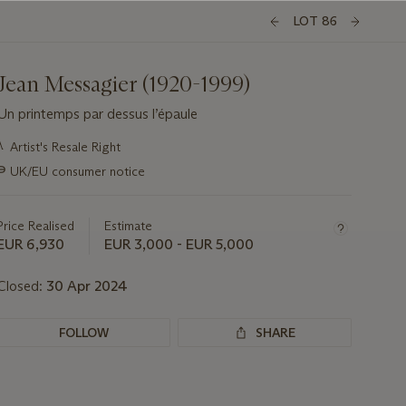
LOT 86
Jean Messagier (1920-1999)
Un printemps par dessus l’épaule
Important
λ
Artist's Resale Right
information
∍
UK/EU consumer notice
about
this
lot
Price Realised
Estimate
EUR 6,930
EUR 3,000 - EUR 5,000
Closed:
30 Apr 2024
FOLLOW
SHARE