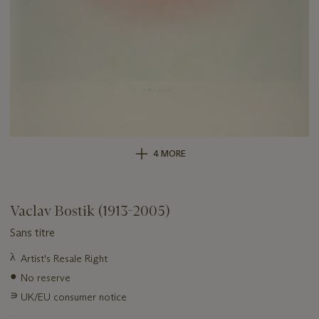
4 MORE
Vaclav Bostik (1913-2005)
Sans titre
Important
λ
Artist's Resale Right
information
●
No reserve
about
this
∍
UK/EU consumer notice
lot