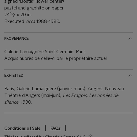
signed 'Bostik' (lower center)
pastel and graphite on paper
5
24
⁄
x 20 in.
8
Executed
circa
1988-1989.
PROVENANCE
Galerie Lamaignère Saint Germain, Paris
Acquis auprès de celle-ci par le propriétaire actuel
EXHIBITED
Paris, Galerie Lamaignère (janvier-mars); Angers, Nouveau
Théatre d'Angers (mai-juin),
Les Pragois, Les années de
silence
, 1990.
Conditions of Sale
FAQs