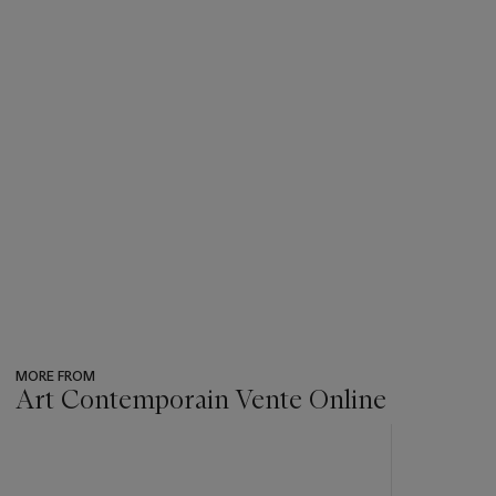
MORE FROM
Art Contemporain Vente Online
???
-
item_current_of_total_txt