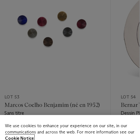
LOT 53
LOT 54
Marcos Coelho Benjamim (né en 1952)
Bernar 
Sans titre
Dessin Ph
We use cookies to enhance your experience on our site, in our
Estimate
Estimate
communications and across the web. For more information see our
EUR 1,000 - EUR 1,500
EUR 4,0
Cookie Notice