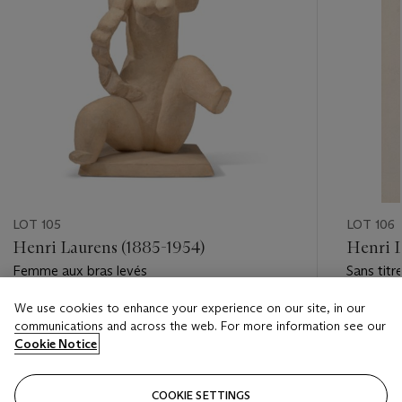
LOT 105
LOT 106
Henri Laurens (1885-1954)
Henri L
Femme aux bras levés
Sans titr
We use cookies to enhance your experience on our site, in our
Estimate
Estimate
communications and across the web. For more information see our
EUR 60,000 - EUR 80,000
EUR 8,0
Cookie Notice
Closed
Closed
COOKIE SETTINGS