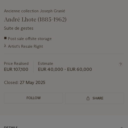
Ancienne collection Joseph Granié
André Lhote (1885-1962)
Suite de gestes
Important
■
Post sale offsite storage
information
λ
Artist's Resale Right
about
this
lot
Price Realised
Estimate
EUR 107,100
EUR 40,000 - EUR 60,000
Closed:
27 May 2025
FOLLOW
SHARE
DETAILS