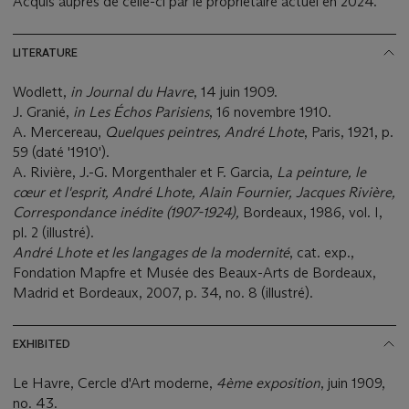
Acquis auprès de celle-ci par le propriétaire actuel en 2024.
LITERATURE
Wodlett,
in Journal du Havre
, 14 juin 1909.
J. Granié,
in Les Échos Parisiens
, 16 novembre 1910.
A. Mercereau,
Quelques peintres, André Lhote
, Paris, 1921, p.
59 (daté '1910').
A. Rivière, J.-G. Morgenthaler et F. Garcia,
La peinture, le
cœur et l'esprit, André Lhote, Alain Fournier, Jacques Rivière,
Correspondance inédite (1907-1924),
Bordeaux, 1986, vol. I,
pl. 2 (illustré).
André Lhote et les langages de la modernité
, cat. exp.,
Fondation Mapfre et Musée des Beaux-Arts de Bordeaux,
Madrid et Bordeaux, 2007, p. 34, no. 8 (illustré).
EXHIBITED
Le Havre, Cercle d'Art moderne,
4ème exposition
, juin 1909,
no. 43.