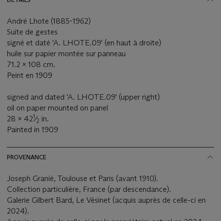
André Lhote (1885-1962)
Suite de gestes
signé et daté 'A. LHOTE.09' (en haut à droite)
huile sur papier montée sur panneau
71.2 x 108 cm.
Peint en 1909
signed and dated 'A. LHOTE.09' (upper right)
oil on paper mounted on panel
1
28 x 42
⁄
in.
2
Painted in 1909
PROVENANCE
Joseph Granié, Toulouse et Paris (avant 1910).
Collection particulière, France (par descendance).
Galerie Gilbert Bard, Le Vésinet (acquis auprès de celle-ci en
2024).