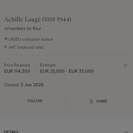
Achille Laugé (1861-1944)
Amandiers en fleur
Important
∍
UK/EU consumer notice
information
σ
VAT (reduced rate)
about
this
lot
Price Realised
Estimate
EUR 114,300
EUR 25,000 - EUR 35,000
Closed:
3 Jun 2026
FOLLOW
SHARE
DETAILS