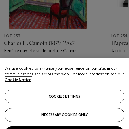
LOT 253
LOT 254
Charles H. Camoin (1879-1965)
D'après
Fenêtre ouverte sur le port de Cannes
Jardin d’
Estimate
Estimate
We use cookies to enhance your experience on our site, in our
EUR 20,000 - EUR 30,000
EUR 7,0
communications and across the web. For more information see our
Cookie Notice
Closed
Closed
COOKIE SETTINGS
FOLLOW
NECESSARY COOKIES ONLY
???-PREVIOUS_TXT
???