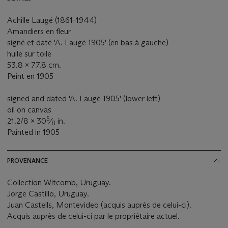
Achille Laugé (1861-1944)
Amandiers en fleur
signé et daté 'A. Laugé 1905' (en bas à gauche)
huile sur toile
53.8 x 77.8 cm.
Peint en 1905
signed and dated 'A. Laugé 1905' (lower left)
oil on canvas
5
21.2/8 x 30
⁄
in.
8
Painted in 1905
PROVENANCE
Collection Witcomb, Uruguay.
Jorge Castillo, Uruguay.
Juan Castells, Montevideo (acquis auprès de celui-ci).
Acquis auprès de celui-ci par le propriétaire actuel.