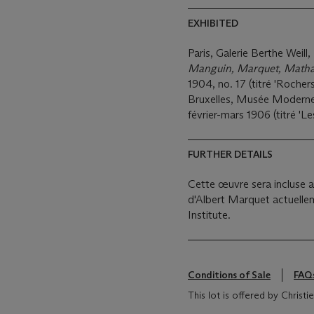
EXHIBITED
Paris, Galerie Berthe Weill,
Manguin, Marquet, Mathan 
1904, no. 17 (titré 'Rocher
Bruxelles, Musée Modern
février-mars 1906 (titré 'L
FURTHER DETAILS
Cette œuvre sera incluse a
d'Albert Marquet actuellem
Institute.
Conditions of Sale
FAQ
This lot is offered by Christ