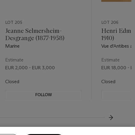
LOT 205
LOT 206
Jeanne Selmersheim-
Henri Edmon
Desgrange (1877-1958)
1910)
Marine
Vue d'Antibes a
enneigés du Me
Estimate
Estimate
EUR 2,000 - EUR 3,000
EUR 18,000 - E
Closed
Closed
FOLLOW
F
???-NEXT