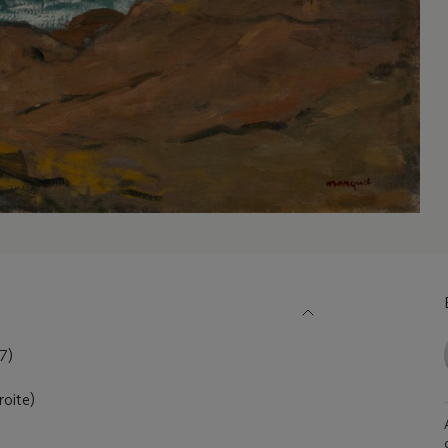
7)
roite)