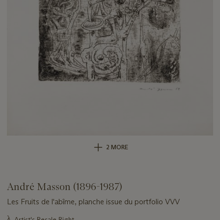
2 MORE
André Masson (1896-1987)
Les Fruits de l'abîme, planche issue du portfolio VVV
Important
λ
Artist's Resale Right