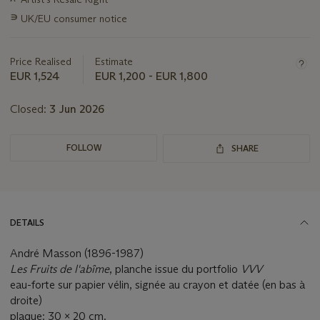
information
∍
UK/EU consumer notice
about
this
lot
Price Realised
Estimate
EUR 1,524
EUR 1,200 - EUR 1,800
Closed:
3 Jun 2026
FOLLOW
SHARE
DETAILS
André Masson (1896-1987)
Les Fruits de l'abîme
, planche issue du portfolio
VVV
eau-forte sur papier vélin, signée au crayon et datée (en bas à
droite)
plaque: 30 x 20 cm.