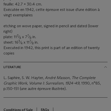
feuille: 42.7 x 30.4 cm.
Exécutée en 1942, cette épreuve est issue d'une édition à
vingt exemplaires
etching on wove paper, signed in pencil and dated (lower
right)
3
7
plate: 11
⁄
x 7
⁄
in.
4
8
3
7
sheet: 16
⁄
x 11
⁄
in.
4
8
Executed in 1942, this print is part of an edition of twenty
copies
LITERATURE
L. Saphire, S. W. Hayter,
André Masson
,
The Complete
Graphic Work, Volume I: Surrealism, 1924-49
, 1990, n°85,
p.150-151 (une autre épreuve illustrée).
Conditions of Sale
FAQs