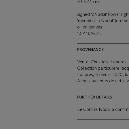
33 x 41 cm.
signed 'cNadal' (lower righ
'mer bleu - cNadal' (on the
oil on canvas
13 x 16⅛ in.
PROVENANCE
Vente, Christie's, Londres,
Collection particulière (acq
Londres, 6 février 2020, lo
Acquis au cours de cette ve
FURTHER DETAILS
Le Comité Nadal a confirmé