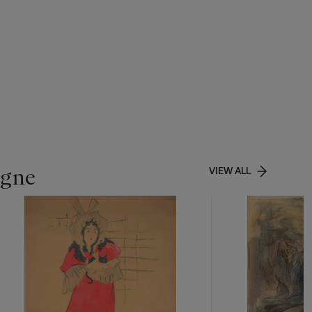
igne
VIEW ALL