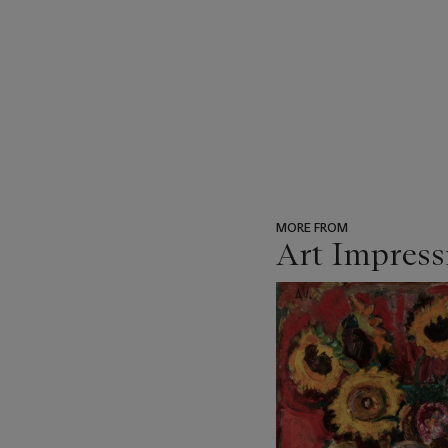
MORE FROM
Art Impress
???
-
item_current_of_total_txt