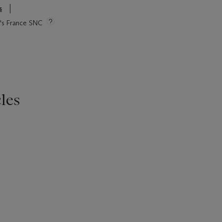
s
ie's France SNC
les