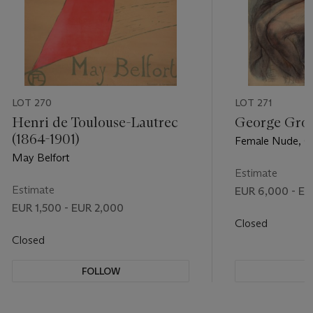
LOT 270
LOT 271
Henri de Toulouse-Lautrec
George Gros
(1864-1901)
Female Nude, Ca
Standing Female
May Belfort
Estimate
Estimate
EUR 6,000 - EU
EUR 1,500 - EUR 2,000
Closed
Closed
FOLLOW
F