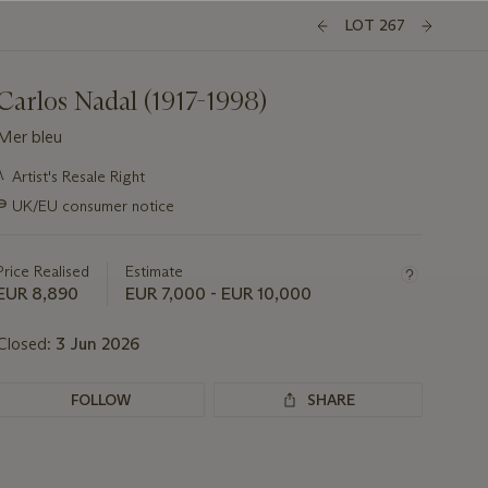
LOT 267
Carlos Nadal (1917-1998)
Mer bleu
Important
λ
Artist's Resale Right
information
∍
UK/EU consumer notice
about
this
lot
Price Realised
Estimate
EUR 8,890
EUR 7,000 - EUR 10,000
Closed:
3 Jun 2026
FOLLOW
SHARE