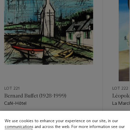
LOT 221
LOT 222
Bernard Buffet (1928-1999)
Léopold
Café-Hôtel
La March
Estimate
Estimate
We use cookies to enhance your experience on our site, in our
EUR 30,000 - EUR 50,000
EUR 40,
communications and across the web. For more information see our