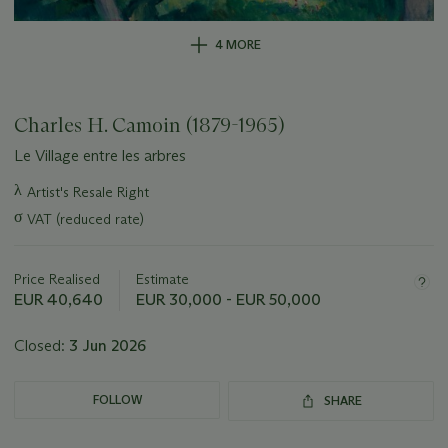
4 MORE
Charles H. Camoin (1879-1965)
Le Village entre les arbres
Important
λ
Artist's Resale Right
information
σ
VAT (reduced rate)
about
this
lot
Price Realised
Estimate
EUR 40,640
EUR 30,000 - EUR 50,000
Closed:
3 Jun 2026
FOLLOW
SHARE