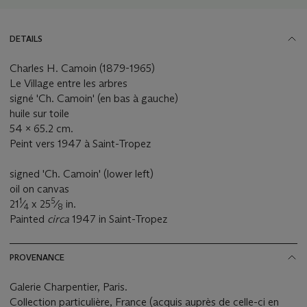
DETAILS
Charles H. Camoin (1879-1965)
Le Village entre les arbres
signé 'Ch. Camoin' (en bas à gauche)
huile sur toile
54 x 65.2 cm.
Peint vers 1947 à Saint-Tropez
signed 'Ch. Camoin' (lower left)
oil on canvas
1
5
21
⁄
x 25
⁄
in.
4
8
Painted
circa
1947 in Saint-Tropez
PROVENANCE
Galerie Charpentier, Paris.
Collection particulière, France (acquis auprès de celle-ci en