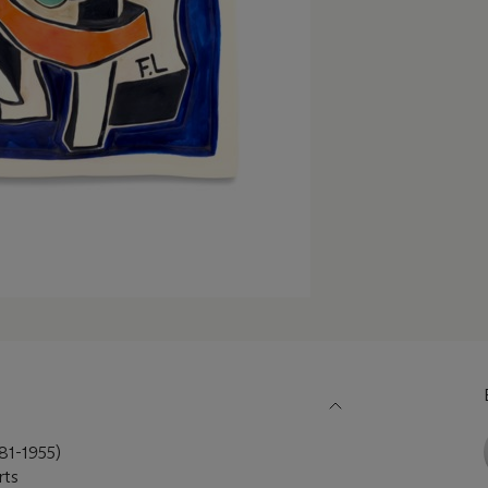
81-1955)
rts