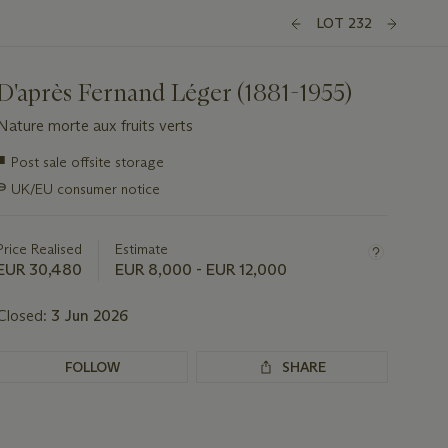
LOT 232
D'après Fernand Léger (1881-1955)
Nature morte aux fruits verts
Important
■
Post sale offsite storage
information
∍
UK/EU consumer notice
about
this
lot
Price Realised
Estimate
EUR 30,480
EUR 8,000 - EUR 12,000
Closed:
3 Jun 2026
FOLLOW
SHARE