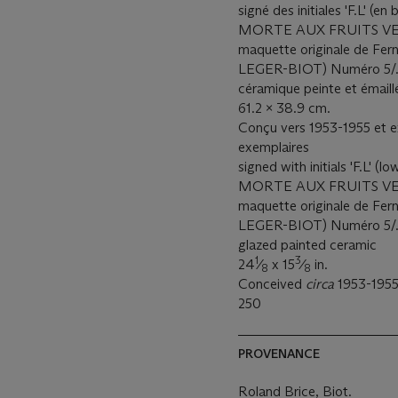
signé des initiales 'F.L' (
MORTE AUX FRUITS VERTS 
maquette originale de Fer
LEGER-BIOT) Numéro 5/...
céramique peinte et émail
61.2 x 38.9 cm.
Conçu vers 1953-1955 et e
exemplaires
signed with initials 'F.L' 
MORTE AUX FRUITS VERTS 
maquette originale de Fer
LEGER-BIOT) Numéro 5/...
glazed painted ceramic
1
3
24
⁄
x 15
⁄
in.
8
8
Conceived
circa
1953-1955 
250
PROVENANCE
Roland Brice, Biot.