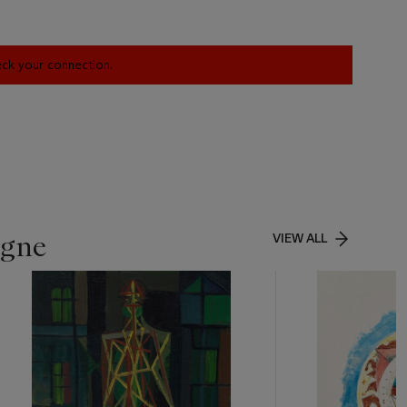
heck your connection.
igne
VIEW ALL