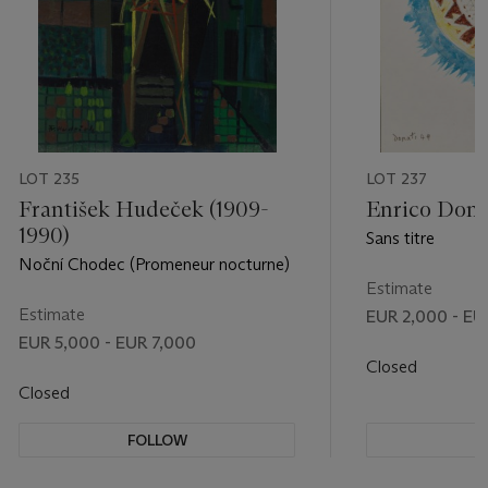
LOT 235
LOT 237
František Hudeček (1909-
Enrico Dona
1990)
Sans titre
Noční Chodec (Promeneur nocturne)
Estimate
Estimate
EUR 2,000 - EU
EUR 5,000 - EUR 7,000
Closed
Closed
FOLLOW
F