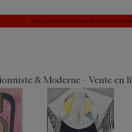
Sorry, we are unable to display this content. Please c
ionniste & Moderne - Vente en l