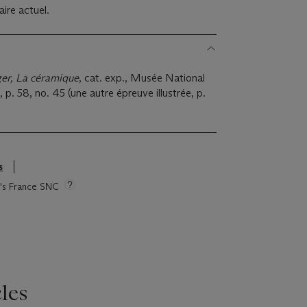
aire actuel.
er, La céramique
, cat. exp., Musée National
p. 58, no. 45 (une autre épreuve illustrée, p.
s
ie's France SNC
les