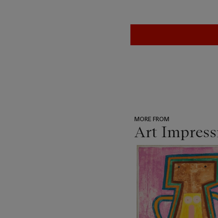
MORE FROM
Art Impress
???
-
item_current_of_total_txt