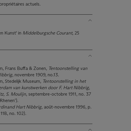
ropriétaires actuels.
en Kunst' in
Middelburgsche Courant
, 25
, Frans Buffa & Zonen,
Tentoonstelling van
Nibbrig
, novembre 1909, no.13.
m, Stedelijk Museum,
Tentoonstelling in het
erdam van kunstwerken door F. Hart Nibbrig,
tz, S. Moulijn
, septembre-octobre 1911, no. 37
j Rhenen’).
rdinand Hart Nibbrig
, août-novembre 1996, p.
 118, no. 102).