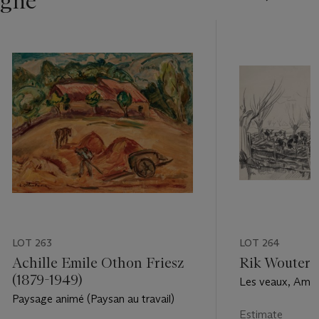
igne
LOT 263
LOT 264
Achille Emile Othon Friesz
Rik Wouters 
(1879-1949)
Les veaux, Amer
Paysage animé (Paysan au travail)
Estimate