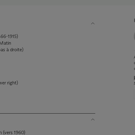
866-1915)
Matin
bas à droite)
wer right)
m (vers 1960)