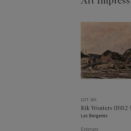
Art Impress
???
-
item_current_of_total_txt
LOT 261
Rik Wouters (1882-
Les Bergeries
Estimate