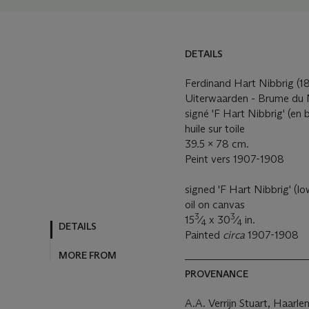
DETAILS
Ferdinand Hart Nibbrig (1
Uiterwaarden - Brume du 
signé 'F Hart Nibbrig' (en 
huile sur toile
39.5 x 78 cm.
Peint vers 1907-1908
signed 'F Hart Nibbrig' (lo
oil on canvas
3
3
15
⁄
x 30
⁄
in.
4
4
DETAILS
Painted
circa
1907-1908
MORE FROM
PROVENANCE
A.A. Verrijn Stuart, Haarle