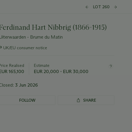
LOT 260
Ferdinand Hart Nibbrig (1866-1915)
Uiterwaarden - Brume du Matin
Important
∍
UK/EU consumer notice
information
about
this
Price Realised
Estimate
lot
EUR 165,100
EUR 20,000 - EUR 30,000
Closed:
3 Jun 2026
FOLLOW
SHARE