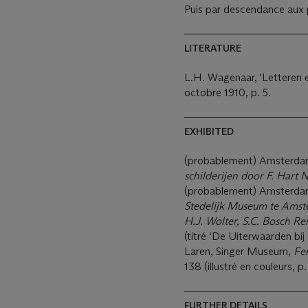
Puis par descendance aux p
LITERATURE
L.H. Wagenaar, 'Letteren 
octobre 1910, p. 5.
EXHIBITED
(probablement) Amsterdam
schilderijen door F. Hart 
(probablement) Amsterda
Stedelijk Museum te Amst
H.J. Wolter, S.C. Bosch Rei
(titré ‘De Uiterwaarden bi
Laren, Singer Museum,
Fe
138 (illustré en couleurs, p.
FURTHER DETAILS