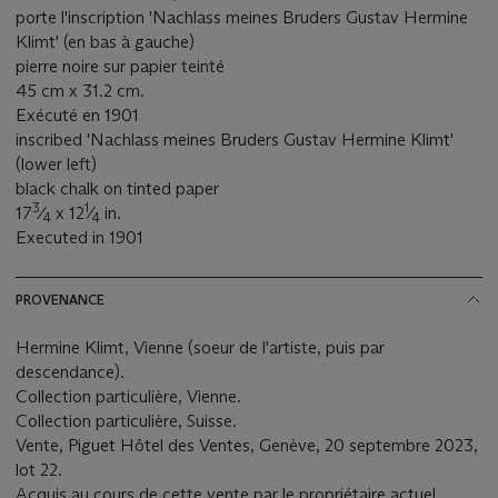
porte l'inscription 'Nachlass meines Bruders Gustav Hermine
Klimt' (en bas à gauche)
pierre noire sur papier teinté
45 cm x 31.2 cm.
Exécuté en 1901
inscribed 'Nachlass meines Bruders Gustav Hermine Klimt'
(lower left)
black chalk on tinted paper
3
1
17
⁄
x 12
⁄
in.
4
4
Executed in 1901
PROVENANCE
Hermine Klimt, Vienne (soeur de l'artiste, puis par
descendance).
Collection particulière, Vienne.
Collection particulière, Suisse.
Vente, Piguet Hôtel des Ventes, Genève, 20 septembre 2023,
lot 22.
Acquis au cours de cette vente par le propriétaire actuel.