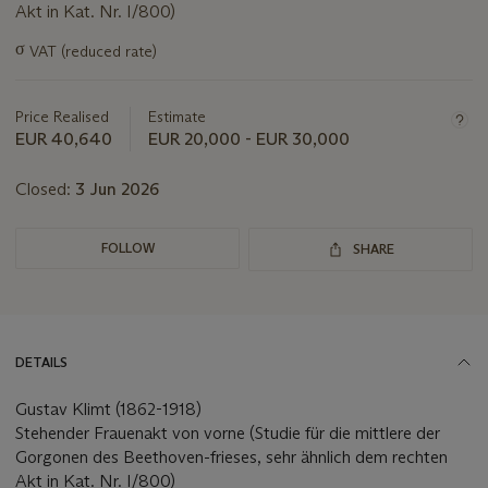
Akt in Kat. Nr. I/800)
Important
σ
VAT (reduced rate)
information
about
this
Price Realised
Estimate
lot
EUR 40,640
EUR 20,000 - EUR 30,000
Closed:
3 Jun 2026
FOLLOW
SHARE
DETAILS
Gustav Klimt (1862-1918)
Stehender Frauenakt von vorne (Studie für die mittlere der
Gorgonen des Beethoven-frieses, sehr ähnlich dem rechten
Akt in Kat. Nr. I/800)