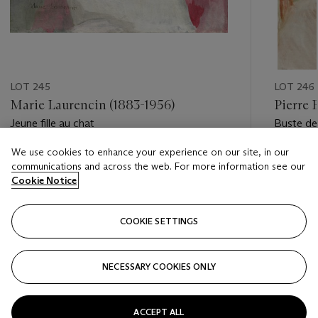
LOT 245
LOT 246
Marie Laurencin (1883-1956)
Pierre 
Jeune fille au chat
Buste de
We use cookies to enhance your experience on our site, in our
Estimate
Estimate
communications and across the web. For more information see our
EUR 18,000 - EUR 25,000
EUR 60,
Cookie Notice
Closed
Closed
COOKIE SETTINGS
FOLLOW
NECESSARY COOKIES ONLY
???-PREVIOUS_TXT
???
ACCEPT ALL