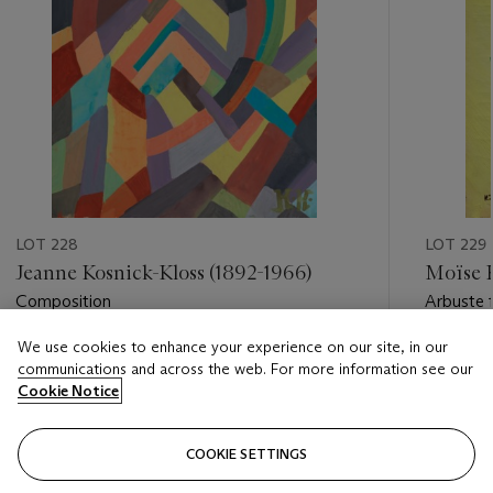
LOT 228
LOT 229
Jeanne Kosnick-Kloss (1892-1966)
Moïse K
Composition
Arbuste f
We use cookies to enhance your experience on our site, in our
Estimate
Estimate
communications and across the web. For more information see our
EUR 500 - EUR 700
EUR 18,
Cookie Notice
Closed
Closed
COOKIE SETTINGS
FOLLOW