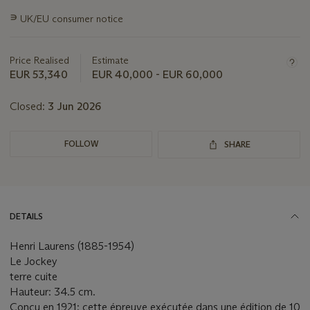
Important
∍
UK/EU consumer notice
information
about
this
Price Realised
Estimate
lot
EUR 53,340
EUR 40,000 - EUR 60,000
Closed:
3 Jun 2026
FOLLOW
SHARE
DETAILS
Henri Laurens (1885-1954)
Le Jockey
terre cuite
Hauteur: 34.5 cm.
Conçu en 1921; cette épreuve exécutée dans une édition de 10