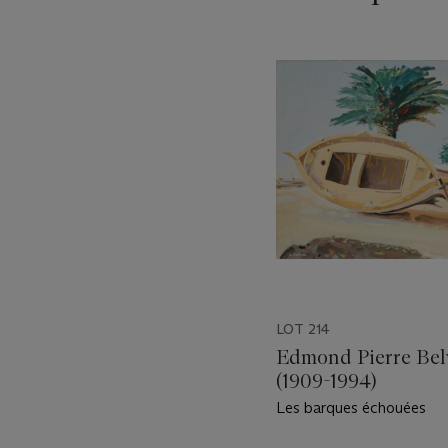
???
-
item_current_of_total_txt
LOT 214
Edmond Pierre Bel
(1909-1994)
Les barques échouées