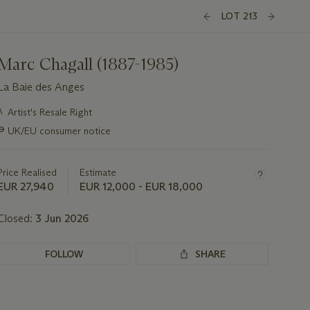
LOT 213
Marc Chagall (1887-1985)
La Baie des Anges
Important
λ
Artist's Resale Right
information
∍
UK/EU consumer notice
about
this
lot
Price Realised
Estimate
EUR 27,940
EUR 12,000 - EUR 18,000
Closed:
3 Jun 2026
FOLLOW
SHARE