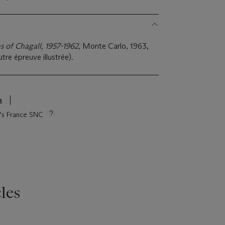
s of Chagall, 1957-1962
, Monte Carlo, 1963,
tre épreuve illustrée).
s
ie's France SNC
les