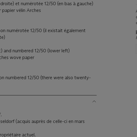
 droite) et numérotée 12/50 (en bas à gauche)
r papier vélin Arches
on numérotée 12/50 (il existait également
te)
ht) and numbered 12/50 (lower left)
Arches wove paper
ion numbered 12/50 (there were also twenty-
.
sseldorf (acquis auprès de celle-ci en mars
opriétaire actuel.