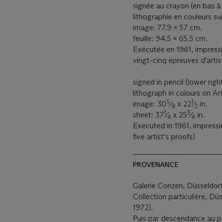
signée au crayon (en bas à
lithographie en couleurs su
image: 77.9 x 57 cm.
feuille: 94.5 x 65.5 cm.
Exécutée en 1961, impressi
vingt-cinq épreuves d'artis
signed in pencil (lower rig
lithograph in colours on 
5
1
image: 30
⁄
x 22
⁄
in.
8
2
1
3
sheet: 37
⁄
x 25
⁄
in.
4
4
Executed in 1961, impress
five artist's proofs)
PROVENANCE
Galerie Conzen, Düsseldorf
Collection particulière, Dü
1972).
Puis par descendance au pr