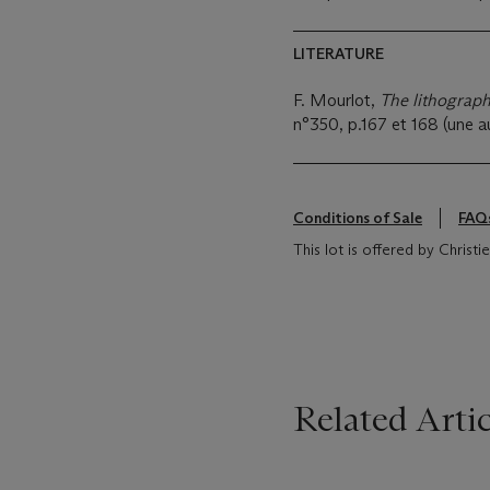
LITERATURE
F. Mourlot,
The lithograph
n°350, p.167 et 168 (une au
Conditions of Sale
FAQ
This lot is offered by Christ
Related Artic