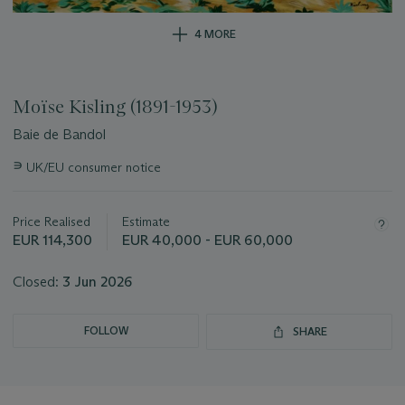
4 MORE
Moïse Kisling (1891-1953)
Baie de Bandol
Important
∍
UK/EU consumer notice
information
about
this
Price Realised
Estimate
lot
EUR 114,300
EUR 40,000 - EUR 60,000
Closed:
3 Jun 2026
FOLLOW
SHARE