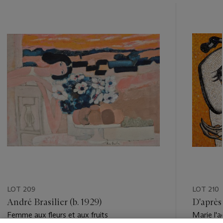
???
-
item_current_of_total_txt
LOT 209
LOT 210
André Brasilier (b. 1929)
D'après
Femme aux fleurs et aux fruits
Marie l'