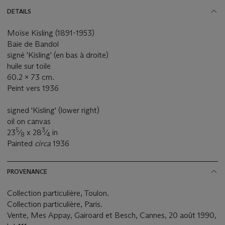
DETAILS
Moïse Kisling (1891-1953)
Baie de Bandol
signé 'Kisling' (en bas à droite)
huile sur toile
60.2 x 73 cm.
Peint vers 1936
signed 'Kisling' (lower right)
oil on canvas
5
3
23
⁄
x 28
⁄
in
8
4
Painted
circa
1936
PROVENANCE
Collection particulière, Toulon.
Collection particulière, Paris.
Vente, Mes Appay, Gairoard et Besch, Cannes, 20 août 1990,