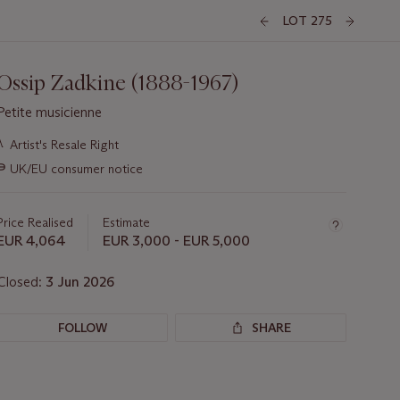
LOT 275
Ossip Zadkine (1888-1967)
Petite musicienne
Important
λ
Artist's Resale Right
information
∍
UK/EU consumer notice
about
this
lot
Price Realised
Estimate
EUR 4,064
EUR 3,000 - EUR 5,000
Closed:
3 Jun 2026
FOLLOW
SHARE