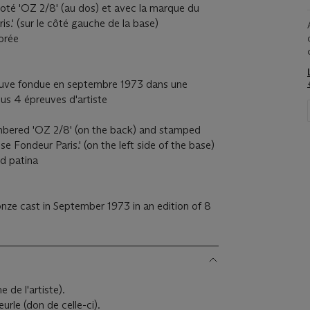
éroté 'OZ 2/8' (au dos) et avec la marque du
is.' (sur le côté gauche de la base)
orée
euve fondue en septembre 1973 dans une
lus 4 épreuves d'artiste
umbered 'OZ 2/8' (on the back) and stamped
se Fondeur Paris.' (on the left side of the base)
d patina
onze cast in September 1973 in an edition of 8
 de l'artiste).
le (don de celle-ci).