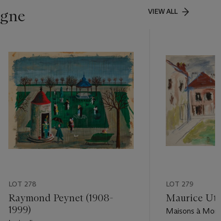
igne
VIEW ALL
LOT 278
LOT 279
Raymond Peynet (1908-
Maurice Utri
1999)
Maisons à Mont