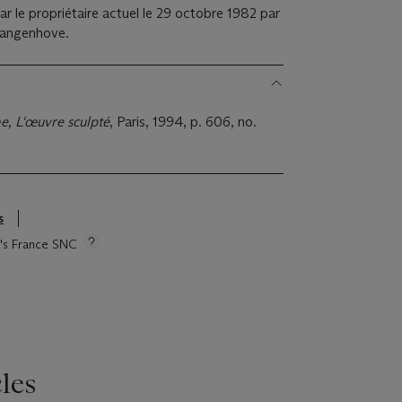
ar le propriétaire actuel le 29 octobre 1982 par
 Langenhove.
e, L'œuvre sculpté
, Paris, 1994, p. 606, no.
s
ie's France SNC
les