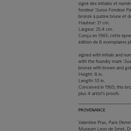
signé des initiales et num
fondeur '.Susse Fondeur Par
bronze à patine brune et d
Hauteur: 21 cm.
Largeur: 25.4 cm.
Conçu en 1965; cette épr
édition de 8 exemplaires p
signed with initials and n
with the foundry mark '.Sus
bronze with brown and gol
Height: 8 in.
Length: 10 in.
Conceived in 1965; this br
plus 4 artist's proofs
PROVENANCE
Valentine Prax, Paris (femme
Museum Leon de Smet, Deur