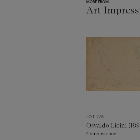
MORE FROM
Art Impress
???
-
item_current_of_total_txt
LOT 276
Osvaldo Licini (18
Composizione