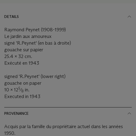
DETAILS
Raymond Peynet (1908-1999)
Le jardin aux amoureux
signé 'R.Peynet' (en bas à droite)
gouache sur papier
25.4 x 32 cm.
Exécuté en 1943
signed 'R.Peynet' (lower right)
gouache on paper
5
10 x 12
⁄
in.
8
Executed in 1943
PROVENANCE
Acquis par la famille du propriétaire actuel dans les années
1950.