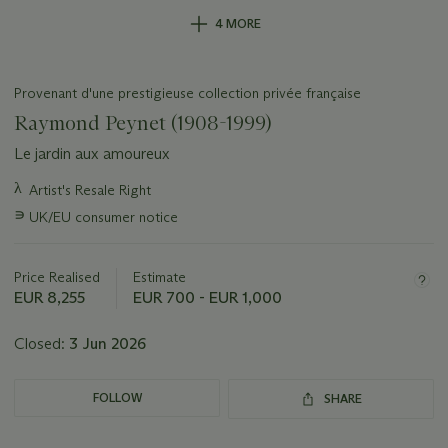
4 MORE
Provenant d'une prestigieuse collection privée française
Raymond Peynet (1908-1999)
Le jardin aux amoureux
Important
λ
Artist's Resale Right
information
∍
UK/EU consumer notice
about
this
lot
Price Realised
Estimate
EUR 8,255
EUR 700 - EUR 1,000
Closed:
3 Jun 2026
FOLLOW
SHARE