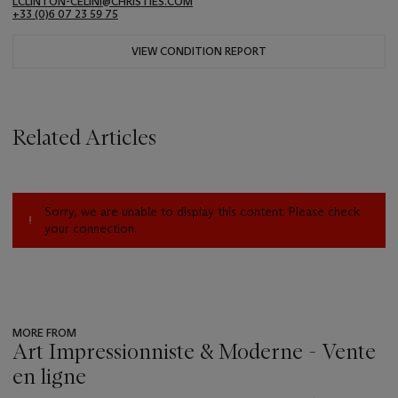
LCLINTON-CELINI@CHRISTIES.COM
+33 ‌(0)6 07 23 59 75
VIEW CONDITION REPORT
Related Articles
Sorry, we are unable to display this content. Please check
your connection.
MORE FROM
Art Impressionniste & Moderne - Vente
en ligne