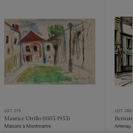
???
-
item_current_of_total_txt
LOT 279
LOT 280
Maurice Utrillo (1883-1955)
Bernard
Maisons à Montmartre
Artenay, 