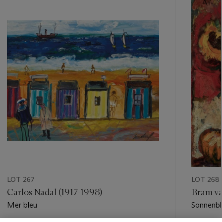
-
item_current_of_total_txt
LOT 267
LOT 268
Carlos Nadal (1917-1998)
Bram va
Mer bleu
Sonnenb