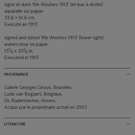
signé et daté 'Rik Wouters 1913' (en bas à droite)
aquarelle sur papier
33.8 x 51.6 cm.
Exécuté en 1913
signed and dated 'Rik Wouters 1913' (lower right)
watercolour on paper
1
1
13
⁄
x 20
⁄
in.
8
4
Executed in 1913
PROVENANCE
Galerie Georges Giroux, Bruxelles.
Ludo van Bogaert, Belgique.
Dr. Radermecker, Anvers.
Acquis par le propriétaire actuel en 2007.
LITERATURE