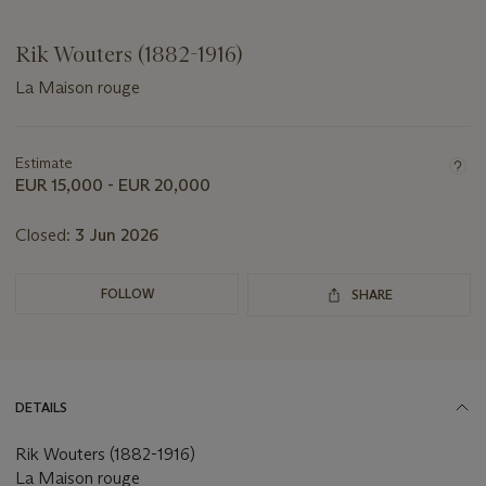
Rik Wouters (1882-1916)
La Maison rouge
Important
information
about
Estimate
this
EUR 15,000 - EUR 20,000
lot
Closed:
3 Jun 2026
FOLLOW
SHARE
DETAILS
Rik Wouters (1882-1916)
La Maison rouge