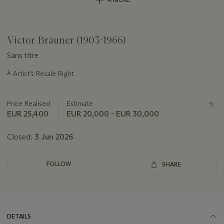
Victor Brauner (1903-1966)
Sans titre
Important
λ
Artist's Resale Right
information
about
this
Price Realised
Estimate
lot
EUR 25,400
EUR 20,000 - EUR 30,000
Closed:
3 Jun 2026
FOLLOW
SHARE
DETAILS