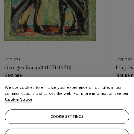
LOT 231
LOT 232
Georges Rouault (1871-1958)
D'après
Bestiaire
Nature mo
We use cookies to enhance your experience on our site, in our
Estimate
Estimate
communications and across the web. For more information see our
EUR 12,000 - EUR 18,000
EUR 8,0
Cookie Notice
Closed
Closed
COOKIE SETTINGS
FOLLOW