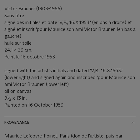
Victor Brauner (1903-1966)
Sans titre
signé des initiales et daté 'V,B, 16.X.1953.' (en bas à droite) et
signé et inscrit 'pour Maurice son ami Victor Brauner' (en bas à
gauche)
huile sur toile
24.1 x 33 cm.
Peint le 16 octobre 1953
signed with the artist's initials and dated 'V,B, 16.X.1953.'
(lower right) and signed again and inscribed 'pour Maurice son
ami Victor Brauner' (lower left)
oil on canvas
1
9
⁄
x 13 in.
2
Painted on 16 October 1953
PROVENANCE
Maurice Lefebvre-Foinet, Paris (don de l'artiste, puis par