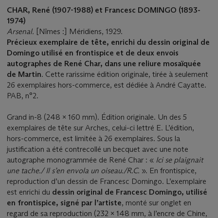
CHAR, René (1907-1988) et
Francesc
DOMINGO (1893-
1974)
Arsenal.
[Nîmes :] Méridiens, 1929.
Précieux exemplaire de tête, enrichi du dessin original de
Domingo utilisé en frontispice et de deux envois
autographes de René Char, dans une reliure mosaïquée
de Martin
. Cette rarissime édition originale, tirée à seulement
26 exemplaires hors-commerce, est dédiée à André Cayatte.
PAB, n°2.
Grand in-8 (248 x 160 mm). Édition originale. Un des 5
exemplaires de tête sur Arches, celui-ci lettré E. L’édition,
hors-commerce, est limitée à 26 exemplaires. Sous la
justification a été contrecollé un becquet avec une note
autographe monogrammée de René Char : «
Ici se plaignait
une tache./ Il s’en envola un oiseau./R.C.
». En frontispice,
reproduction d’un dessin de Francesc Domingo. L’exemplaire
est enrichi du
dessin original de Francesc Domingo, utilisé
en frontispice, signé par l’artiste
, monté sur onglet en
regard de sa reproduction (232 x 148 mm, à l’encre de Chine,