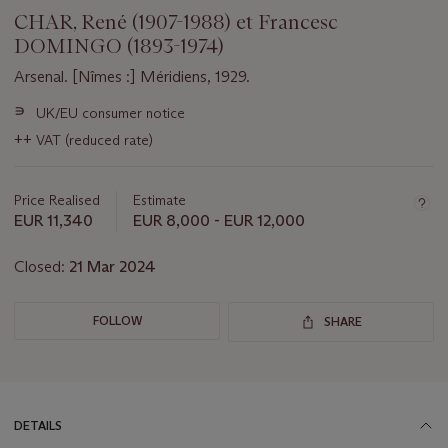
CHAR, René (1907-1988) et Francesc
DOMINGO (1893-1974)
Arsenal. [Nîmes :] Méridiens, 1929.
Important
∍
UK/EU consumer notice
information
++
VAT (reduced rate)
about
this
lot
Price Realised
Estimate
EUR 11,340
EUR 8,000 - EUR 12,000
Closed:
21 Mar 2024
FOLLOW
SHARE
DETAILS