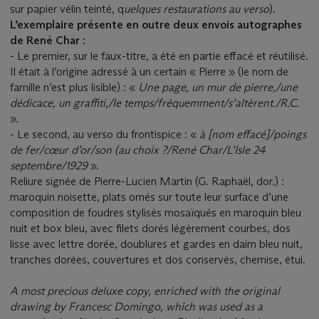
sur papier vélin teinté, q
uelques restaurations au verso
).
L’exemplaire présente en outre deux envois autographes
de René Char :
- Le premier, sur le faux-titre, a été en partie effacé et réutilisé.
Il était à l’origine adressé à un certain « Pierre » (le nom de
famille n’est plus lisible) : «
Une page, un mur de pierre,/une
dédicace, un graffiti,/le temps/fréquemment/s’altèrent./R.C.
».
- Le second, au verso du frontispice : «
à [nom effacé]/poings
de fer/cœur d’or/son (au choix ?/René Char/L’Isle 24
septembre/1929
».
Reliure signée de Pierre-Lucien Martin (G. Raphaël, dor.) :
maroquin noisette, plats ornés sur toute leur surface d’une
composition de foudres stylisés mosaïqués en maroquin bleu
nuit et box bleu, avec filets dorés légèrement courbes, dos
lisse avec lettre dorée, doublures et gardes en daim bleu nuit,
tranches dorées, couvertures et dos conservés, chemise, étui.
A most precious deluxe copy, enriched with the original
drawing by Francesc Domingo, which was used as a