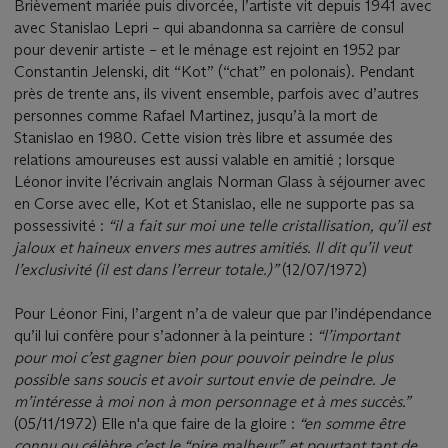
Brièvement mariée puis divorcée, l’artiste vit depuis 1941 avec
avec Stanislao Lepri – qui abandonna sa carrière de consul
pour devenir artiste – et le ménage est rejoint en 1952 par
Constantin Jelenski, dit “Kot” (“chat” en polonais). Pendant
près de trente ans, ils vivent ensemble, parfois avec d’autres
personnes comme Rafael Martinez, jusqu’à la mort de
Stanislao en 1980. Cette vision très libre et assumée des
relations amoureuses est aussi valable en amitié ; lorsque
Léonor invite l’écrivain anglais Norman Glass à séjourner avec
en Corse avec elle, Kot et Stanislao, elle ne supporte pas sa
possessivité :
“
il a fait sur moi une telle cristallisation, qu’il est
jaloux et haineux envers mes autres amitiés. Il dit qu’il veut
l’exclusivité (il est dans l’erreur totale.)
”
(12/07/1972)
Pour Léonor Fini, l’argent n’a de valeur que par l’indépendance
qu’il lui confère pour s’adonner à la peinture :
“l’important
pour moi c’est gagner bien pour pouvoir peindre le plus
possible sans soucis et avoir surtout envie de peindre. Je
m’intéresse à moi non à mon personnage et à mes succès.”
(05/11/1972) Elle n'a que faire de la gloire :
“en somme être
connu ou célèbre c’est le “pire malheur”, et pourtant tant de