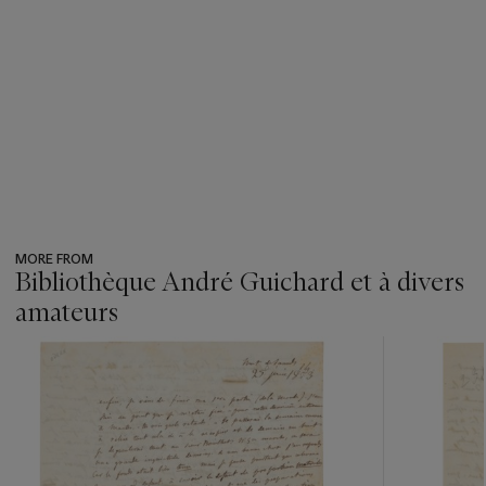
MORE FROM
Bibliothèque André Guichard et à divers
amateurs
???
-
item_current_of_total_txt