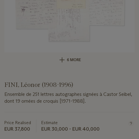
6 MORE
FINI, Léonor (1908-1996)
Ensemble de 251 lettres autographes signées à Castor Seibel,
dont 19 ornées de croquis [1971-1988].
Important
information
about
Price Realised
Estimate
this
EUR 37,800
EUR 30,000 - EUR 40,000
lot