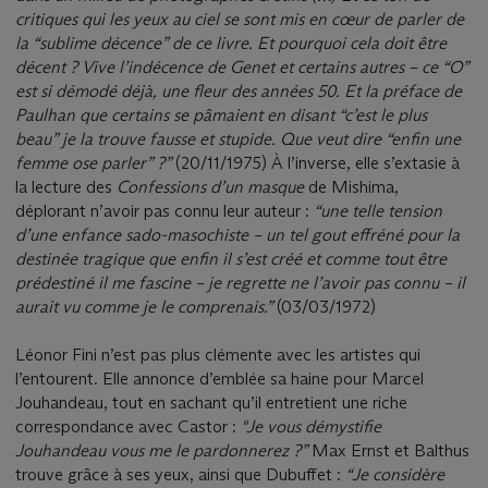
critiques qui les yeux au ciel se sont mis en cœur de parler de
la “sublime décence” de ce livre. Et pourquoi cela doit être
décent ? Vive l’indécence de Genet et certains autres – ce “O”
est si démodé déjà, une fleur des années 50. Et la préface de
Paulhan que certains se pâmaient en disant “c’est le plus
beau” je la trouve fausse et stupide. Que veut dire “enfin une
femme ose parler” ?”
(20/11/1975) À l’inverse, elle s’extasie à
la lecture des
Confessions d’un masque
de Mishima,
déplorant n’avoir pas connu leur auteur :
“
une telle tension
d’une enfance sado-masochiste – un tel gout effréné pour la
destinée tragique que enfin il s’est créé et comme tout être
prédestiné il me fascine – je regrette ne l’avoir pas connu – il
aurait vu comme je le comprenais.”
(03/03/1972)
Léonor Fini n’est pas plus clémente avec les artistes qui
l’entourent. Elle annonce d’emblée sa haine pour Marcel
Jouhandeau, tout en sachant qu’il entretient une riche
correspondance avec Castor :
"Je vous démystifie
Jouhandeau vous me le pardonnerez ?”
Max Ernst et Balthus
trouve grâce à ses yeux, ainsi que Dubuffet :
“
Je considère