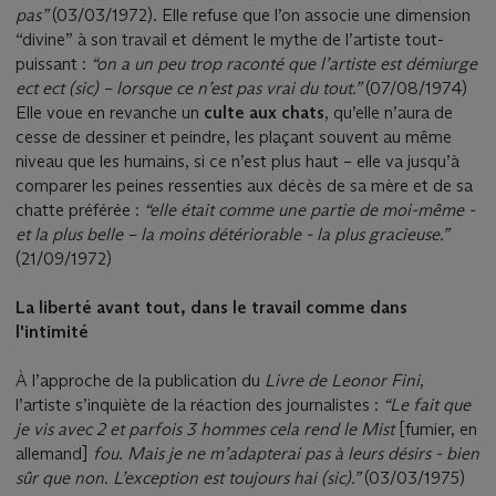
pas”
(03/03/1972). Elle refuse que l’on associe une dimension
“divine” à son travail et dément le mythe de l’artiste tout-
puissant :
“on a un peu trop raconté que l’artiste est démiurge
ect ect (sic) – lorsque ce n’est pas vrai du tout.”
(07/08/1974)
Elle voue en revanche un
culte aux chats
, qu’elle n’aura de
cesse de dessiner et peindre, les plaçant souvent au même
niveau que les humains, si ce n’est plus haut – elle va jusqu’à
comparer les peines ressenties aux décès de sa mère et de sa
chatte préférée :
“elle était comme une partie de moi-même -
et la plus belle – la moins détériorable - la plus gracieuse.”
(21/09/1972)
La liberté avant tout, dans le travail comme dans
l'intimité
À l’approche de la publication du
Livre de Leonor Fini
,
l’artiste s’inquiète de la réaction des journalistes :
“Le fait que
je vis avec 2 et parfois 3 hommes cela rend le Mist
[fumier, en
allemand]
fou. Mais je ne m’adapterai pas à leurs désirs - bien
sûr que non. L’exception est toujours hai (sic).”
(03/03/1975)