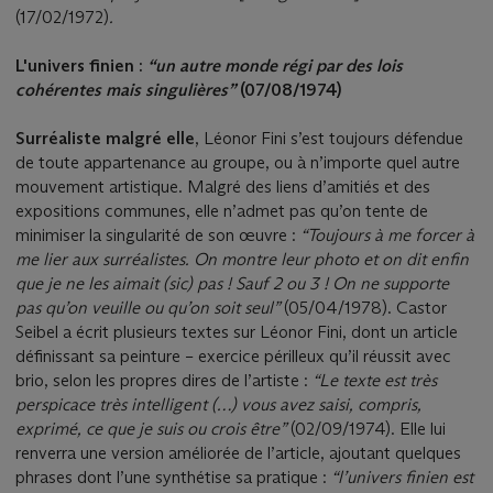
(17/02/1972)
.
L'univers finien :
“un autre monde régi par des lois
cohérentes mais singulières”
(07/08/1974)
Surréaliste malgré elle
, Léonor Fini s’est toujours défendue
de toute appartenance au groupe, ou à n’importe quel autre
mouvement artistique. Malgré des liens d’amitiés et des
expositions communes, elle n’admet pas qu’on tente de
minimiser la singularité de son œuvre :
“Toujours à me forcer à
me lier aux surréalistes. On montre leur photo et on dit enfin
que je ne les aimait (sic) pas ! Sauf 2 ou 3 ! On ne supporte
pas qu’on veuille ou qu’on soit seul”
(05/04/1978). Castor
Seibel a écrit plusieurs textes sur Léonor Fini, dont un article
définissant sa peinture – exercice périlleux qu’il réussit avec
brio, selon les propres dires de l’artiste :
“Le texte est très
perspicace très intelligent (…) vous avez saisi, compris,
exprimé, ce que je suis ou crois être”
(02/09/1974). Elle lui
renverra une version améliorée de l’article, ajoutant quelques
phrases dont l’une synthétise sa pratique :
“l’univers finien est