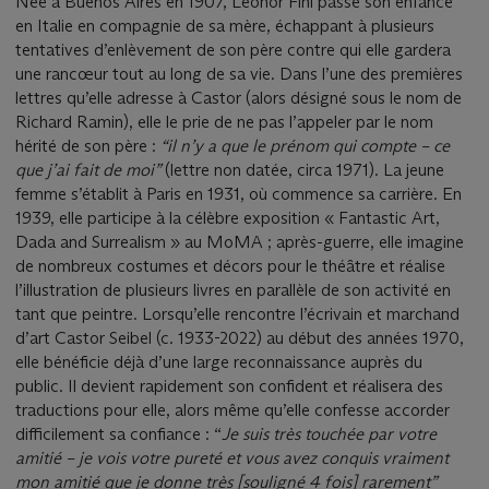
Née à Buenos Aires en 1907, Léonor Fini passe son enfance
en Italie en compagnie de sa mère, échappant à plusieurs
tentatives d’enlèvement de son père contre qui elle gardera
une rancœur tout au long de sa vie. Dans l’une des premières
lettres qu’elle adresse à Castor (alors désigné sous le nom de
Richard Ramin), elle le prie de ne pas l’appeler par le nom
hérité de son père :
“il n’y a que le prénom qui compte – ce
que j’ai fait de moi”
(lettre non datée, circa 1971). La jeune
femme s’établit à Paris en 1931, où commence sa carrière. En
1939, elle participe à la célèbre exposition « Fantastic Art,
Dada and Surrealism » au MoMA ; après-guerre, elle imagine
de nombreux costumes et décors pour le théâtre et réalise
l’illustration de plusieurs livres en parallèle de son activité en
tant que peintre. Lorsqu’elle rencontre l’écrivain et marchand
d’art Castor Seibel (c. 1933-2022) au début des années 1970,
elle bénéficie déjà d’une large reconnaissance auprès du
public. Il devient rapidement son confident et réalisera des
traductions pour elle, alors même qu’elle confesse accorder
difficilement sa confiance : “
Je suis très touchée par votre
amitié – je vois votre pureté et vous avez conquis vraiment
mon amitié que je donne très [souligné 4 fois] rarement”