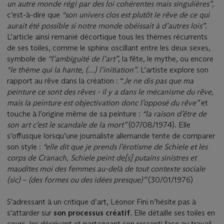
un autre monde régi par des loi cohérentes mais singulières”
,
c’est-à-dire que
“son univers clos est plutôt le rêve de ce qui
aurait été possible si notre monde obéissait à d’autres lois”
.
L’article ainsi remanié décortique tous les thèmes récurrents
de ses toiles, comme le sphinx oscillant entre les deux sexes,
symbole de
“l’ambiguité de l’art”
, la fête, le mythe, ou encore
"le thème qui la hante, (…) l’initiation”
. L’artiste explore son
rapport au rêve dans la création : “
Je ne dis pas que ma
peinture ce sont des rêves - il y a dans le mécanisme du rêve,
mais la peinture est objectivation donc l’opposé du rêve”
et
touche à l’origine même de sa peinture :
“la raison d’être de
son art
c’est le scandale de la mort”
(07/08/1974). Elle
s’offusque lorsqu’une journaliste allemande tente de comparer
son style :
“elle dit que je prends l’érotisme de Schiele et les
corps de Cranach, Schiele peint de[s] putains sinistres et
maudites moi des femmes au-delà de tout contexte sociale
(sic)
–
(des formes ou des idées presque)”
(30/01/1976)
S'adressant à un critique d’art, Léonor Fini n’hésite pas à
s'attarder sur
son processus créatif
. Elle détaille ses toiles en
cours, les décrivant et partageant son ressenti face au travail