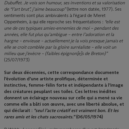
Dubuffet. Je vois son humour, ses inventions et sa valorisation
de “l’art brut”, j’aime beaucoup”
(lettre non datée, 1977). Ses
sentiments sont plus ambivalents à l’égard de Meret
Oppenheim, à qui elle reproche ses fréquentations :
“elle est
une de ces typiques amies-ennemies de moi – pendant des
années, elle fut plus qu’ambigue – entre l’adoration et la
hargne – envieuse – actuellement je la vois presque jamais et
elle se croit comblée par la gloire surréaliste – elle voit un
milieu que j’exècre – (faibles épignon[e]s de Breton)”
(25/07/1973)
Sur deux décennies, cette correspondance documente
l’évolution d’une artiste prolifique, déterminée et
instinctive, femme-félin forte et indépendante
à l’image
des créatures peuplant ses toiles. Ces lettres inédites
donnent un éclairage nouveau sur celle qui a mené sa vie
comme elle a bâti son œuvre, avec une liberté absolue, et
qui déclarait :
"seul l’acte créatif est vraiment bon. Et les
rares amis et les chats sacrosaints.”
(06/05/1974)