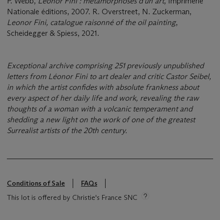
P. Webb,
Leonor Fini : métamorphoses d'un art
, Imprimerie
Nationale éditions, 2007. R. Overstreet, N. Zuckerman,
Leonor Fini, catalogue raisonné of the oil painting
,
Scheidegger & Spiess, 2021.
Exceptional archive comprising 251 previously unpublished
letters from Léonor Fini to art dealer and critic Castor Seibel,
in which the artist confides with absolute frankness about
every aspect of her daily life and work, revealing the raw
thoughts of a woman with a volcanic temperament and
shedding a new light on the work of one of the greatest
Surrealist artists of the 20th century.
Conditions of Sale
FAQs
This lot is offered by Christie's France SNC