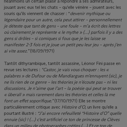
néanmoins un certain plaisir à répondre à ses admirateurs,
jouant avec eux tel les chats – qu'elle vénère – jouent avec les
souris qu’ils viennent de chasser : “
devenir mythique ou
légendaire pour un autre, cela peut attirer – personnellement
je déteste que tant de gens – une foule – m’a écrit des lettres
où clairement je représente « le mythe » (…) parfois il y a des
gens si drôles – si comiques si fous que je les laisse se
manifester 2-3 fois et je joue un petit peu leur jeu – après j’en
ai vite assez.”
(18/09/1971)
Tantôt dithyrambique, tantôt assassine, Léonor Fini passe en
revue ses lectures :
"Castor, je vais vous choquer : les «
palabres » de Dufour ou de Mandiargues m’ennuyent (sic), je
ne lis rien de ce genre – les théories je n’écoute pas – ni les
discussions. Je n’aime que l’art – la poésie qui peut se trouver
« überall » mais rarement dans les théories et celles là me
font un effet soporifique.”
(17/10/1971) Elle se montre
particulièrement critique avec
Histoire d’O
, un livre qu’elle a
pourtant illustré :
“J’ai encore refeuilleté “Histoire d’O” quelle
ennuie (sic) ! (…) c’est artificiel ce ton de princesse de Clèves
dans un milieu de photographes crétins
(…)
Et ce ton de