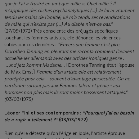
que je l’ai « frustré en tant que mâle ». Quel mâle ? Il
m’applique des clichés psychanalytiques (...) Je lui ai vraiment
tendu les mains de l’amitié, lui m’a tendu ses revendications
de mâle qui n’existe pas (…) Au diable n’est-ce pas.”
(27/09/1972) Très consciente des préjugés spécifiques
touchant les femmes artistes, elle dénonce les violences
subies par ces dernières :
“
Envers une femme c’est pire.
Dorothea Tanning en pleurant me raconta comment l’avaient
accueilie les allemands avec des articles ironiques genre :
...und jetz kommt Madame...
[Dorothea Tanning était l’épouse
de Max Ernst]
Femme d’un artiste elle est relativement
protégée pour cela – souvent d’avantage persécutée. On ne
pardonne surtout pas aux Femmes talent et génie - aux
hommes non plus mais ils sont moins bassement attaqués."
(
03/03/1975)
Léonor Fini et ses contemporains :
“Pourquoi j’ai eu besoin
de « rugir » tellement ?”
(03/03/1972)
Bien qu’elle déteste qu’on l’érige en idole, l’artiste éprouve