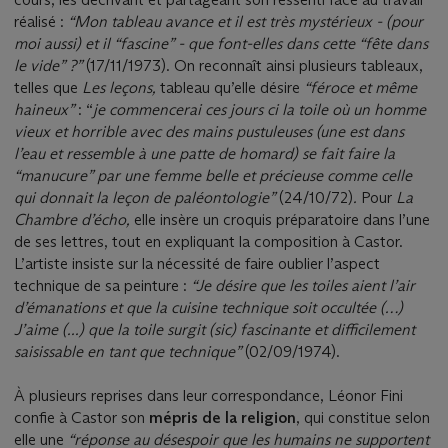
réalisé :
“Mon tableau avance et il est très mystérieux - (pour
moi aussi) et il “fascine” - que font-elles dans cette “fête dans
le vide” ?”
(17/11/1973). On reconnaît ainsi plusieurs tableaux,
telles que
Les leçons,
tableau qu’elle désire
“féroce et même
haineux”
: “
je commencerai ces jours ci la toile où un homme
vieux et horrible avec des mains pustuleuses (une est dans
l’eau et ressemble à une patte de homard) se fait faire la
“manucure” par une femme belle et précieuse comme celle
qui donnait la leçon de paléontologie”
(24/10/72)
.
Pour
La
Chambre d’écho,
elle insère un croquis préparatoire dans l’une
de ses lettres, tout en expliquant la composition à Castor.
L’artiste insiste sur la nécessité de faire oublier l’aspect
technique de sa peinture :
“Je désire que les toiles aient l’air
d’émanations et que la cuisine technique soit occultée (…)
J’aime (...) que la toile surgit (sic) fascinante et difficilement
saisissable en tant que technique”
(02/09/1974).
À plusieurs reprises dans leur correspondance, Léonor Fini
confie à Castor son
mépris de la religion
, qui constitue selon
elle une
“réponse au désespoir que les humains ne supportent