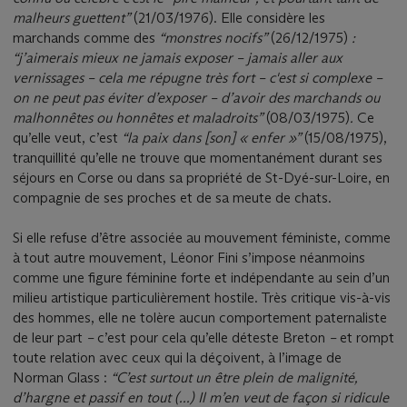
malheurs guettent”
(21/03/1976). Elle considère les
marchands comme des
“monstres nocifs”
(26/12/1975)
:
“j’aimerais mieux ne jamais exposer – jamais aller aux
vernissages – cela me répugne très fort – c'est si complexe –
on ne peut pas éviter d’exposer – d’avoir des marchands ou
malhonnêtes ou honnêtes et maladroits”
(08/03/1975)
.
Ce
qu’elle veut, c’est
“la paix dans [son] « enfer »”
(15/08/1975),
tranquillité qu’elle ne trouve que momentanément durant ses
séjours en Corse ou dans sa propriété de St-Dyé-sur-Loire, en
compagnie de ses proches et de sa meute de chats.
Si elle refuse d’être associée au mouvement féministe, comme
à tout autre mouvement, Léonor Fini s’impose néanmoins
comme une figure féminine forte et indépendante au sein d’un
milieu artistique particulièrement hostile. Très critique vis-à-vis
des hommes, elle ne tolère aucun comportement paternaliste
de leur part
–
c’est pour cela qu’elle déteste Breton
–
et rompt
toute relation avec ceux qui la déçoivent, à l’image de
Norman Glass :
“C’est surtout un être plein de malignité,
d’hargne et passif en tout (...) Il m’en veut de façon si ridicule