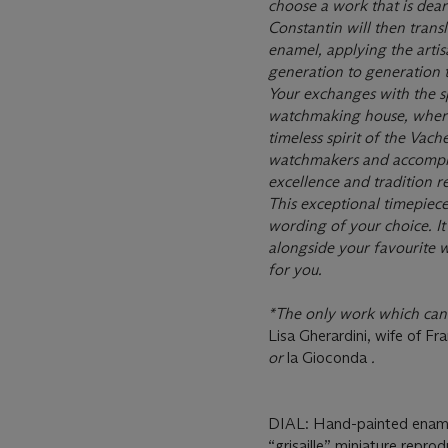
choose a work that is dear
Constantin will then transl
enamel, applying the art
generation to generation t
Your exchanges with the spe
watchmaking house, where 
timeless spirit of the Va
watchmakers and accomplis
excellence and tradition r
This exceptional timepiec
wording of your choice. It
alongside your favourite w
for you.
*The only work which can
Lisa Gherardini, wife of F
or
la Gioconda
.
DIAL: Hand-painted enamel
“grisaille” miniature repr