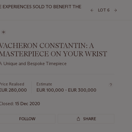
 EXPERIENCES SOLD TO BENEFIT THE
LOT 6
VACHERON CONSTANTIN: A
MASTERPIECE ON YOUR WRIST
A Unique and Bespoke Timepiece
Important
information
about
Price Realised
Estimate
this
EUR 280,000
EUR 100,000 - EUR 300,000
lot
Closed:
15 Dec 2020
FOLLOW
SHARE