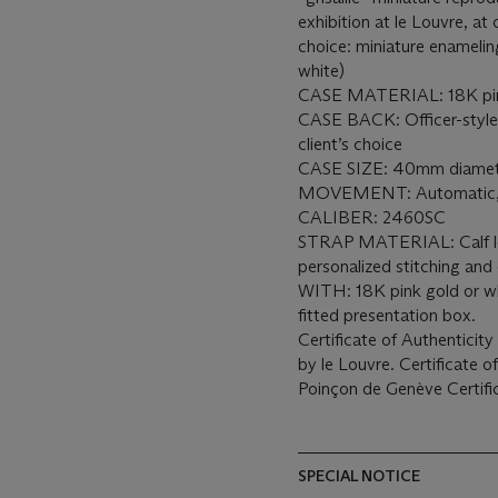
exhibition at le Louvre, at
choice: miniature enameling
white)
CASE MATERIAL: 18K pink o
CASE BACK: Officer-style 
client’s choice
CASE SIZE: 40mm diamet
MOVEMENT: Automatic, wi
CALIBER: 2460SC
STRAP MATERIAL: Calf leath
personalized stitching and 
WITH: 18K pink gold or wh
fitted presentation box.
Certificate of Authenticity
by le Louvre. Certificate 
Poinçon de Genève Certif
SPECIAL NOTICE