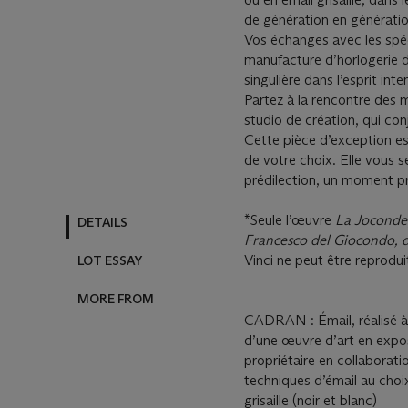
de génération en générati
Vos échanges avec les spéc
manufacture d’horlogerie d
singulière dans l’esprit in
Partez à la rencontre des m
studio de création, qui conj
Cette pièce d’exception es
de votre choix. Elle vous 
prédilection, un moment pri
*Seule l’œuvre
La Joconde
DETAILS
Francesco del Giocondo, 
Vinci ne peut être reprodui
LOT ESSAY
MORE FROM
CADRAN : Émail, réalisé à
d’une œuvre d’art en expo
propriétaire en collabora
techniques d’émail au choix
grisaille (noir et blanc)