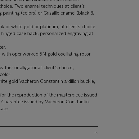
 choice. Two enamel techniques at client’s
 painting (colors) or Grisaille enamel (black &
r white gold or platinum, at client’s choice
hinged case back, personalized engraving at
er.
th openworked 5N gold oscillating rotor
er or alligator at client’s choice,
color
ite gold Vacheron Constantin ardillon buckle,
 for the reproduction of the masterpiece issued
of Guarantee issued by Vacheron Constantin.
icate