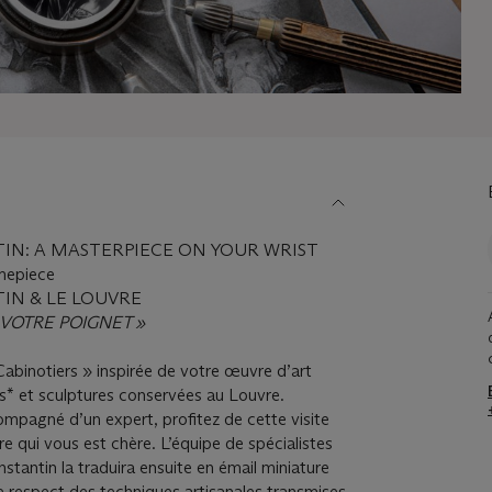
N: A MASTERPIECE ON YOUR WRIST
mepiece
N & LE LOUVRE
VOTRE POIGNET »
abinotiers » inspirée de votre œuvre d’art
es* et sculptures conservées au Louvre.
pagné d’un expert, profitez de cette visite
vre qui vous est chère. L’équipe de spécialistes
tantin la traduira ensuite en émail miniature
 le respect des techniques artisanales transmises