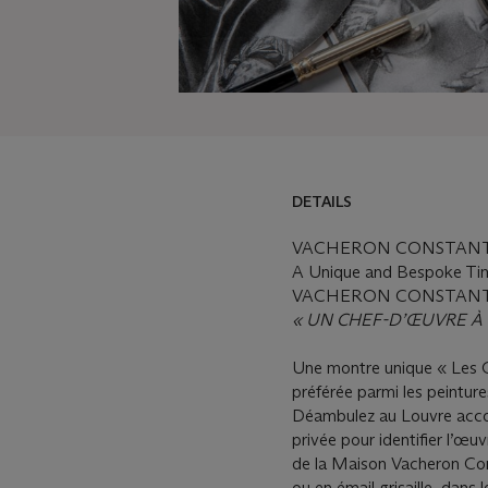
DETAILS
VACHERON CONSTANTI
A Unique and Bespoke Ti
VACHERON CONSTANTI
« UN CHEF-D’ŒUVRE À 
Une montre unique « Les C
préférée parmi les peintur
Déambulez au Louvre accom
privée pour identifier l’œu
de la Maison Vacheron Cons
ou en émail grisaille, dans