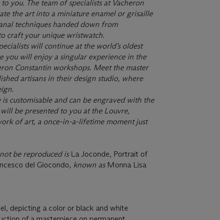
 to you. The team of specialists at Vacheron
ate the art into a miniature enamel or grisaille
isanal techniques handed down from
o craft your unique wristwatch.
cialists will continue at the world’s oldest
you will enjoy a singular experience in the
cheron Constantin workshops. Meet the master
hed artisans in their design studio, where
eign.
e is customisable and can be engraved with the
 will be presented to you at the Louvre,
ork of art, a once-in-a-lifetime moment just
not be reproduced is
La Joconde, Portrait of
rancesco del Giocondo
, known as
Monna Lisa
, depicting a color or black and white
oduction of a masterpiece on permanent