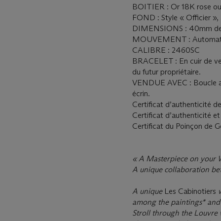
BOITIER : Or 18K rose ou g
FOND : Style « Officier »,
DIMENSIONS : 40mm de 
MOUVEMENT : Automatique
CALIBRE : 2460SC
BRACELET : En cuir de veau
du futur propriétaire.
VENDUE AVEC : Boucle ardi
écrin.
Certificat d’authenticité d
Certificat d’authenticité e
Certificat du Poinçon de 
« A Masterpiece on your 
A unique collaboration b
A unique
Les Cabinotiers
among the paintings* and s
Stroll through the Louvre 