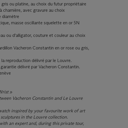
ris ou platine, au choix du futur propriétaire
 à charnière, avec gravure au choix
diamètre
, masse oscillante squelette en or 5N
 ou d'alligator, couture et couleur au choix
llon Vacheron Constantin en or rose ou gris,
e la reproduction délivré par le Louvre.
t garantie délivré par Vacheron Constantin.
Genève
Wrist »
etween Vacheron Constantin and Le Louvre
watch inspired by your favourite work of art
culptures in the Louvre collection.
with an expert and, during this private tour,