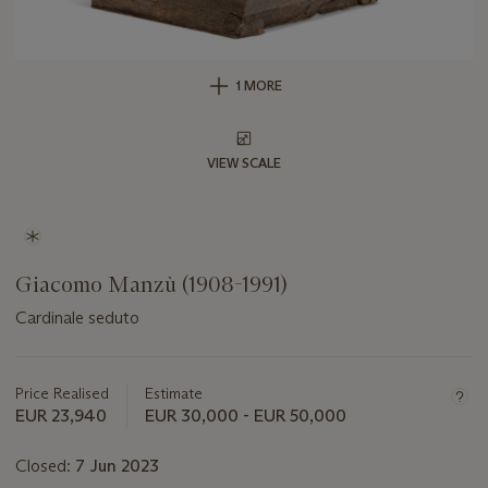
1 MORE
VIEW SCALE
Giacomo Manzù (1908-1991)
Cardinale seduto
Important
information
about
Price Realised
Estimate
this
EUR 23,940
EUR 30,000 - EUR 50,000
lot
Closed:
7 Jun 2023