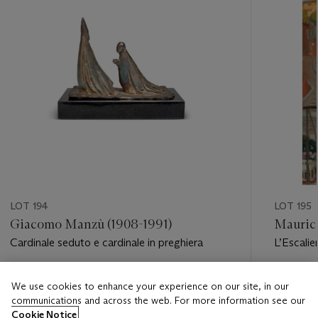
LOT 194
LOT 195
Giacomo Manzù (1908-1991)
Maurice
Cardinale seduto e cardinale in preghiera
L’Escalie
le soir
Estimate
Estimate
We use cookies to enhance your experience on our site, in our
EUR 2,000 - EUR 3,000
EUR 20,
communications and across the web. For more information see our
Cookie Notice