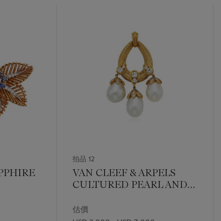
拍品 12
PPHIRE
VAN CLEEF & ARPELS
CULTURED PEARL AND
DIAMOND PENDANT
估價