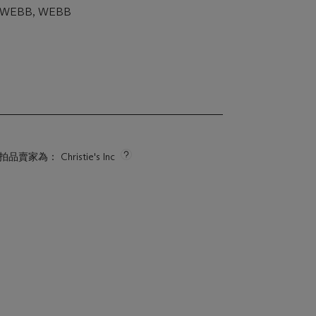
, WEBB, WEBB
s
拍品賣家為： Christie's Inc