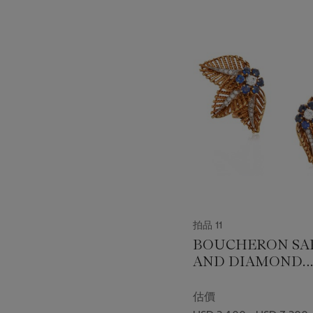
???
-
item_current_of_total_txt
拍品 11
BOUCHERON SA
AND DIAMOND
EARRINGS
估價