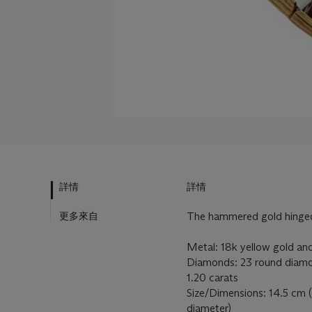
詳情
詳情
更多來自
The hammered gold hinged 
Metal: 18k yellow gold an
Diamonds: 23 round diamon
1.20 carats
Size/Dimensions: 14.5 cm (
diameter)