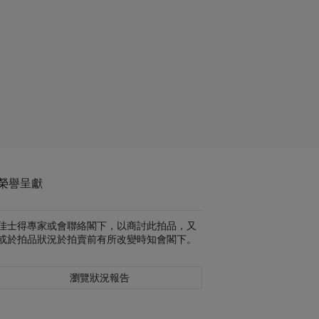
榮譽呈獻
佳士得專家或會聯絡閣下，以商討此拍品，又
或於拍品狀況於拍賣前有所改變時知會閣下。
瀏覽狀況報告