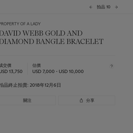
拍品 10
PROPERTY OF A LADY
DAVID WEBB GOLD AND
DIAMOND BANGLE BRACELET
關
於
成交價
估價
此
USD 13,750
USD 7,000 - USD 10,000
拍
品
拍品終止拍賣:
2018年12月6日
重
要
資
關注
分享
訊