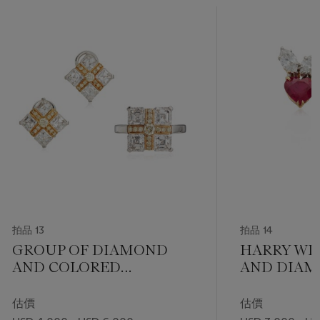
拍品 13
拍品 14
GROUP OF DIAMOND
HARRY WI
AND COLORED
AND DIA
DIAMOND JEWELRY
EARRINGS
REPORT
估價
估價