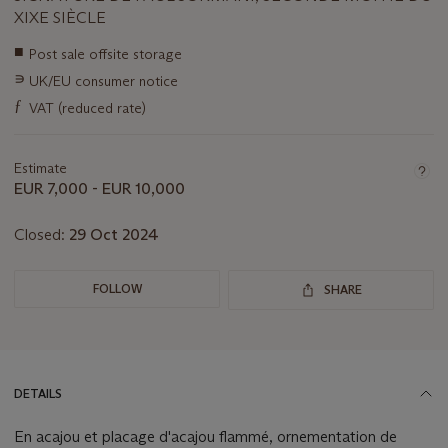
XIXE SIÈCLE
Important
■
Post sale offsite storage
information
∍
UK/EU consumer notice
about
this
ƒ
VAT (reduced rate)
lot
Estimate
EUR 7,000 - EUR 10,000
Closed:
29 Oct 2024
FOLLOW
SHARE
DETAILS
En acajou et placage d'acajou flammé, ornementation de