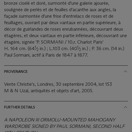
bronze ciselé et doré, surmonté d'une galerie ajourée,
soulignée de perlés et de feuilles d'acanthe aux angles, la
façade surmontée d'une frise d'entrelacs de roses et de
feuillages, ouvrant par deux vantaux en partie supérieure, à
décor de guirlandes de roses enrubannées, découvrant deux
étagères, et deux vantaux en partie inférieure, découvrant une
étagère, signée 'P. SORMANI / 10,r. Charlot Paris'
1
1
H. 164 cm. (64
⁄
in.) ; L.103 cm. (40
⁄
in.) ; P. 36 cm. (14 in.)
2
2
Paul Sormani, actif à Paris de 1847 à 1877.
PROVENANCE
Vente Christie's, Londres, 30 septembre 2004, lot 153
M & N Uzal, antiquités et objets d'art, 2005.
FURTHER DETAILS
A NAPOLEON III ORMOLU-MOUNTED MAHOGANY
WARDROBE SIGNED BY PAUL SORMANI, SECOND HALF