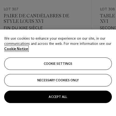
LOT 307
LOT 308
PAIRE DE CANDÉLABRES DE
TABLE 
STYLE LOUIS XVI
XVI
FIN DU XIXE SIÈCLE
SECOND
We use cookies to enhance your experience on our site, in our
Estimate
Estimate
communications and across the web. For more information see our
EUR 6,000 - EUR 8,000
EUR 5,0
Cookie Notice
Closed
Closed
COOKIE SETTINGS
FOLLOW
NECESSARY COOKIES ONLY
???-PREVIOUS_TXT
???
ACCEPT ALL
VIEW ALL